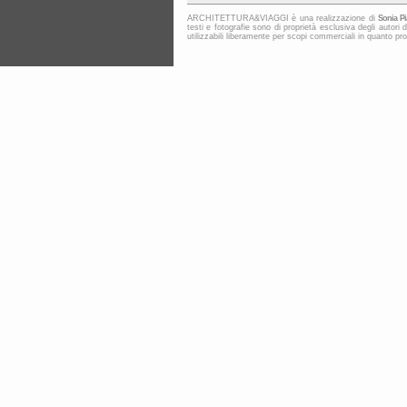
ARCHITETTURA&VIAGGI è una realizzazione di
Sonia Pi
testi e fotografie sono di proprietà esclusiva degli au
utilizzabili liberamente per scopi commerciali in quanto protet