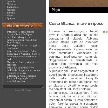
Francia
Marocco
Thailandia
Playa
Messico
Turchia
Vienna
Spagna
Costa Blanca: mare e riposo
È ormai da parecchi giorni che mi
Budapest
: L'archittettura
T
nazionalista a Budapest
trovo in
Costa Blanca
con la mia
San Pietroburgo
: La
compagna di viaggio. Abbiamo
maestosa imponenza di San
visitato alcune città ed osservato
Pietroburgo
Las Vegas
: Il nostro viaggio a
molte delle abitudini locali.
Las Vegas
Prevalentemente ci siamo soffermati
Cina
: Fra una Cina e l'altra
nella comunidad Valenciana sul
Botswana e Namibia
: Solo le
versante mediterraneo spagnolo.
montagne non si incontrano
mai
Soggiorniamo a
Torrelamata
al
Marocco
: Nostro viaggio in
confine con
Torrevieja
, sita nella
Marocco
provincia di
Alicante
.
India
: Le contraddizioni
dell'India che prova a crescere
Si può dire che, se ben organizzati, in
restando se stessa
questi luoghi si possono trascorrere
Cambogia
: Come Indiana
delle belle vacanze tranquille
Jones nella giungla tra i
templi di Angkor
all'insegna del mare e del riposo con
un pizzico di divertimento nei pochi,
ma ben strutturati, locali notturni.
Powered by
Amee
La prima cosa da sottolineare è che
la vita, qui, ha un costo di poco
inferiore al nostro. Questo permette di
poter fare la spesa e sostentarsi
attraverso le normali spese ''extra''