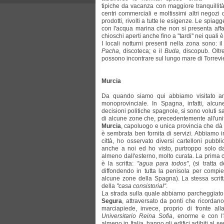
tipiche da vacanza con maggiore tranquillità
centri commerciali e moltissimi altri negoz
prodotti, rivolti a tutte le esigenze. Le spia
con l'acqua marina che non si presenta affat
chioschi aperti anche fino a ''tardi'' nei qual
I locali notturni presenti nella zona sono: il 
Pacha
, discoteca; e il
Buda
, discopub. Oltr
possono incontrare sul lungo mare di Torrevi
Murcia
Da quando siamo qui abbiamo visitato a
monoprovinciale. In Spagna, infatti, alcun
decisioni politiche spagnole, si sono voluti s
di alcune zone che, precedentemente all'uni
Murcia
, capoluogo e unica provincia che dà 
è sembrata ben fornita di servizi. Abbiamo i
città, ho osservato diversi cartelloni pubbl
anche a noi ed ho visto, purtroppo solo d
almeno dall'esterno, molto curata. La prima 
è la scritta:
''agua para todos''
, (si tratta
diffondendo in tutta la penisola per compie
alcune zone della Spagna). La stessa scritta
della
''casa consistorial''
.
La strada sulla quale abbiamo parcheggiato
Segura
, attraversato da ponti che ricordano 
marciapiede, invece, proprio di fronte al
Universitario Reina Sofia
, enorme e con l'
almeno in Italia, hanno gli edifici adibiti al se