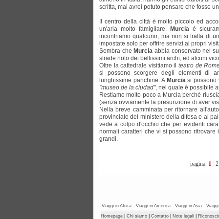
scritta, mai avrei potuto pensare che fosse u
Il centro della città è molto piccolo ed acco
un'aria molto famigliare.
Murcia
è sicurame
incontriamo qualcuno, ma non si tratta di u
impostate solo per offrire servizi ai propri visit
Sembra che
Murcia
abbia conservato nel suo
strade noto dei bellissimi archi, ed alcuni vic
Oltre la cattedrale visitiamo il
teatro de Rom
si possono scorgere degli elementi di a
lunghissime panchine. A
Murcia
si possono v
''museo de la ciudad''
, nel quale è possibile 
Restiamo molto poco a Murcia perché riusciam
(senza ovviamente la presunzione di aver vis
Nella breve camminata per ritornare all'aut
provinciale del ministero della difesa e al pal
vede a colpo d'occhio che per evidenti caratt
normali caratteri che vi si possono ritrovare i
grandi.
1
pagina
|
2
Viaggi in Africa
-
Viaggi in America
-
Viaggi in Asia
-
Viaggi
Homepage
|
Chi siamo
|
Contatto
|
Note legali
|
Riconosci