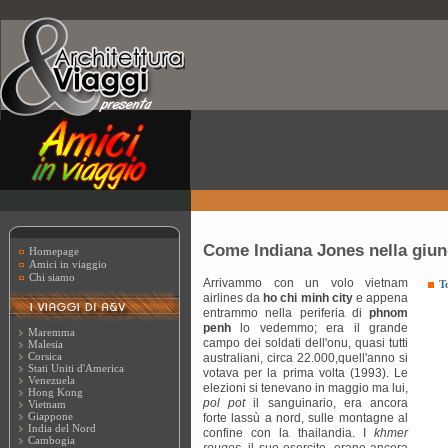
Come Indiana Jones nella giung
Homepage
Amici in viaggio
Chi siamo
Arrivammo con un volo vietnam
T
airlines da
ho chi minh city
e appena
entrammo nella periferia di
phnom
penh
lo vedemmo; era il grande
Maremma
campo dei soldati dell'onu, quasi tutti
Malesia
Corsica
australiani, circa 22.000,quell'anno si
Stati Uniti d'America
votava per la prima volta (1993). Le
Venezuela
elezioni si tenevano in maggio ma lui,
Hong Kong
pol pot
il sanguinario, era ancora
Vietnam
Giappone
forte lassù a nord, sulle montagne al
India del Nord
confine con la thailandia. I
khmer
Cambogia