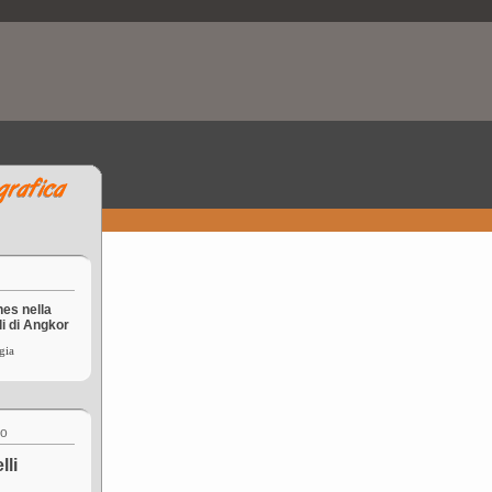
es nella
li di Angkor
gia
co
lli