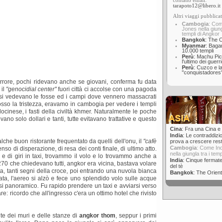
contatto email:
tarapoto12@libero.it
Altri viaggi pubblicat
Cambogia
: Com
Jones nella giung
templi di Angkor
Bangkok
: The O
Myanmar
: Bagan
10.000 templi
Perù
: Machu Pi
l'ultimo dei guerr
Perù
: Cuzco e la
"conquistadores
rrore, pochi ridevano anche se giovani, conferma fu data
 il
"genocidial center"
fuori città ci accolse con una pagoda
o si vedevano le fosse ed i campi dove vennero massacrati
osso la tristezza, eravamo in cambogia per vedere i templi
docinese, i fasti della civiltà khmer. Naturalmente le poche
vano solo dollari e tanti, tutte evitavano trattative e questo
Cina
: Fra una Cina e l
India
: Le contraddizio
lche buon ristorante frequentato da quelli dell'onu, il
"cafè
prova a crescere res
Cambogia
: Come In
nso di disperazione, di resa dei conti finale, di ultimo atto.
nella giungla tra i tem
 e di giri in taxi, trovammo il volo e lo trovammo anche a
India
: Cinque fermate
270 che chiedevano tutti, angkor era vicina, bastava volare
del tè
ta, tanti segni della croce, poi entrando una nuvola bianca
Bangkok
: The Orient
ta, l'aereo si alzò e fece uno splendido volo sulle acque
si panoramico. Fu rapido prendere un taxi e avviarsi verso
re: ricordo che all'ingresso c'era un ottimo hotel che rivisto
te dei muri e delle stanze di
angkor thom
, seppur i primi