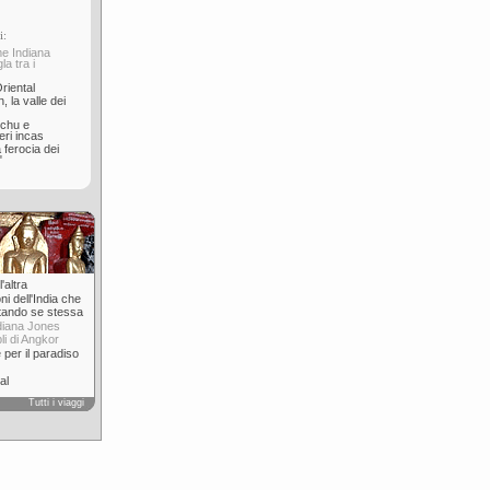
i:
e Indiana
la tra i
riental
, la valle dei
cchu e
ieri incas
 ferocia dei
"
'altra
ni dell'India che
tando se stessa
diana Jones
pli di Angkor
 per il paradiso
al
Tutti i viaggi