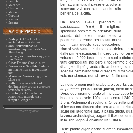
rouges
, il suo esercito, erano ancora
Francia
ben attivi in tutto il paese e talvolta si
Marocco
Thailandia
facevano vivi con azioni anche alla
Messico
periferia della città.
Turchia
Vienna
Un amico aveva prenotato il
Spagna
cambodiana hotel
, il migliore,
splendida architettura orientale sulla
sponda del mekong river; sotto a
Budapest
: L'archittettura
pochi metri c'erano dei maiali ma si
nazionalista a Budapest
sa, in asia queste cose succedono.
San Pietroburgo
: La
Non si vedevano turisti ma solo dolore ed o
maestosa imponenza di San
Pietroburgo
dalle prime escursioni. Il museo degli orrori e
Las Vegas
: Il nostro viaggio a
vetrata di 9.000 teschi, mentre subito dietr
Las Vegas
tanti cambogiani; noi però ci togliemmo di d
Cina
: Fra una Cina e l'altra
Botswana e Namibia
: Solo le
di angkor, il più grande sito archeologico in
montagne non si incontrano
agenzie cercavano tutte di fregarci, tutte vole
mai
volo per siemrap non si trovava facilmente.
Marocco
: Nostro viaggio in
Marocco
India
: Le contraddizioni
La notte
phnom penh
era buia e deserta, qua
dell'India che prova a crescere
no problem"
per dei turisti (pochi), dava un se
restando se stessa
Dopo due giorni di visite al mercato coperto
Cambogia
: Come Indiana
Jones nella giungla tra i
buon mercato; solo 120 dollari, contro i 240-
templi di Angkor
1 ora. Vedemmo il vecchio
antonov
sulla pis
ci invase ma dissero che era aria condiziona
scure del lago tonle sap, a bassa quota, qua
Powered by
Amee
la zona archeologica, pagare il ticket ed entra
in tv, anni dopo, è divenuto un 5 stelle.
Delle piante gigantesche si erano impadroni