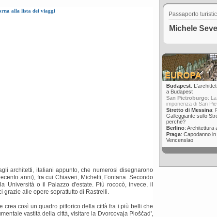
orna alla lista dei viaggi
Passaporto turisti
Michele Seve
Budapest
: L'architte
a Budapest
San Pietroburgo
: L
imponenza di San Pie
Stretto di Messina
: 
Galleggiante sullo Str
perchè?
Berlino
: Architettura 
Praga
: Capodanno in
Vencenslao
agli architetti, italiani appunto, che numerosi disegnarono
trecento anni), fra cui Chiaveri, Michetti, Fontana. Secondo
la Università o il Palazzo d'estate. Più rococò, invece, il
i grazie alle opere soprattutto di Rastrelli.
 crea così un quadro pittorico della città fra i più belli che
entale vastità della città, visitare la Dvorcovaja Ploščad',