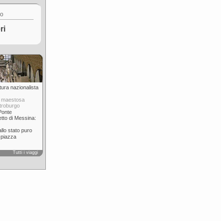
co
ri
ttura nazionalista
a maestosa
troburgo
Ponte
etto di Messina:
allo stato puro
 piazza
Tutti i viaggi