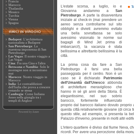
Francia
Marocco
L'estate scorsa, a luglio, io e
T
Thailandia
Giovanna andammo a
San
Messico
Pietroburgo
. A parte la disavventura
Turchia
Vienna
iniziale al check-in (mai prendere un
Spagna
aereo senza controllarne sul sito
obblighi e divieti: avremmo evitato
una bella sovrattassa se solo
avessimo visionato le norme sui
Budapest
: L'archittettura
bagagli di Wind Jet prima di
nazionalista a Budapest
San Pietroburgo
: La
imbarcarci!), la vacanza è stata
maestosa imponenza di San
bellissima e altrettanto bellissima è la
Pietroburgo
città.
Las Vegas
: Il nostro viaggio a
Las Vegas
Cina
: Fra una Cina e l'altra
La prima cosa da fare a San
Botswana e Namibia
: Solo le
Pietroburgo è farsi una bella
montagne non si incontrano
passeggiata per il centro. Non è un
mai
Marocco
: Nostro viaggio in
caso se è dichiarato
Patrimonio
Marocco
dell'Umanità dall'Unesco
: abbonda
India
: Le contraddizioni
di architetture meraviglioso che
dell'India che prova a crescere
restando se stessa
hanno in sé gli anni della Storia. È
Cambogia
: Come Indiana
elegantissimo, nel suo sobrio
Jones nella giungla tra i
barocco, fortemente influenzato
templi di Angkor
proprio dal barocco italiano dovuto proprio 
questa città relativamente giovane (di circa 
Powered by
Amee
questo stile, ad esempio, si presenta la bel
Palazzo d'inverno, presente in molti altri edific
L'intero quartiere è diviso dal fiume Neva, che
ricordi. Per avere una percezione della monum