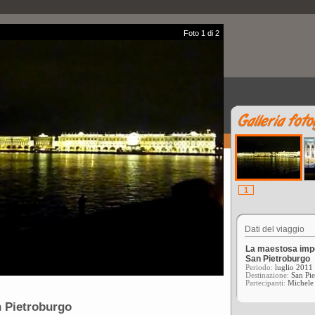
Foto 1 di 2
1
Dati del viaggio
La maestosa imp
San Pietroburgo
Periodo:
luglio 2011
Destinazione:
San Pi
Partecipanti:
Michele
 Pietroburgo