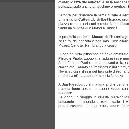
ovvero
Piazza del Palazzo
: e se la bocca vi
bellezza, siate anche un pochino orgogliosi. È
Sempre per rimanere in tema di arte e arch
ammirato la
Cattedrale di Sant'Isacco
, una
piazza come quarta nel mondo fra le chiese c
vanta un milione di visitatori all'anno !
Imperdibile anche il
Museo dell'Hermitage
scultura, del passato e non solo. Basti cita
Museo: Canova, Rembrandt, Picasso.
Luogo del tutto pittoresco da dove ammirare 
Pietro e Paolo
. Luogo che raduna in sé numer
Santi Pietro e Paolo al pub, dal centro ricrea
cioccolato! - amato dai residenti e dai turisti
Neva, su cui i riflessi del tramonto disegnano
rubli reca effigiata proprio questa fortezza.
A San Pietroburgo si mangia anche benone. È 
mangia buon pesce, in buone zuppe con pa
traditrice.
Se dopo un viaggio in questa meravigliosa
lanciando una moneta presso il gatto di v
potrete così tornare ad ammirare una città me