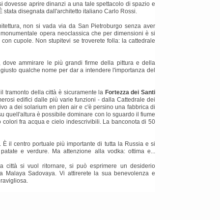
 si dovesse aprire dinanzi a una tale spettacolo di spazio e
 stata disegnata dall'architetto italiano Carlo Rossi.
itettura, non si vada via da San Pietroburgo senza aver
 monumentale opera neoclassica che per dimensioni è si
on cupole. Non stupitevi se troverete folla: la cattedrale
, dove ammirare le più grandi firme della pittura e della
re giusto qualche nome per dar a intendere l'importanza del
il tramonto della città è sicuramente la
Fortezza dei Santi
osi edifici dalle più varie funzioni - dalla Cattedrale dei
tivo a dei solarium en plen air e c'è persino una fabbrica di
, su quell'altura è possibile dominare con lo sguardo il fiume
 colori fra acqua e cielo indescrivibili. La banconota di 50
il centro portuale più importante di tutta la Russia e si
tate e verdure. Ma attenzione alla vodka: ottima e...
 città si vuol ritornare, si può esprimere un desiderio
ia Malaya Sadovaya. Vi attirerete la sua benevolenza e
ravigliosa.