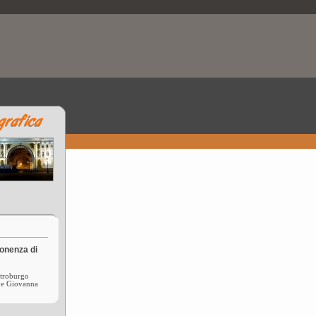
onenza di
etroburgo
 e Giovanna