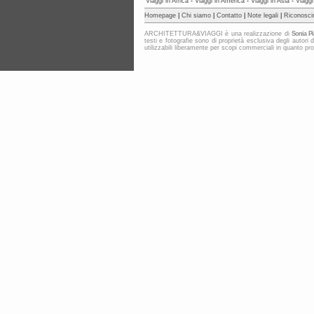
Viaggi in Africa
-
Viaggi in America
-
Viaggi in Asia
-
Viaggi
Homepage
|
Chi siamo
|
Contatto
|
Note legali
|
Riconosci
ARCHITETTURA&VIAGGI è una realizzazione di
Sonia Pi
testi e fotografie sono di proprietà esclusiva degli au
utilizzabili liberamente per scopi commerciali in quanto protet