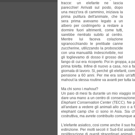
tracce: un elefante ne lascia
parecchie! Arrivati sul posto, dopo
una mezz'ora di cammino, iniziava la
prima pulitura dell'animale, che la
sera prima avevamo legato a un
albero per costringerlo a restare a
dormire fuori altrimenti, come tutti,
sarebbe rientrato subito al centro.
Mentre lui faceva colazione
sgranocchiando le prelibate canne
zuccherine, utilizzando la proboscide
con una manualità indescrivibile, noi
gli toglievamo di dosso il grosso del
fango di cui era ricoperto. Poi in groppa, a 
prima toletta. Infine di nuovo a casa, noi a 
giornata di lavoro. Sì, perché gli elefanti, co
pensione a 60 anni. Per me era solo un'affa
mahout la stessa routine va avanti per tutta la 
Ma chi sono i
mahout
?
Un paio di mesi fa durante un mio viaggio i
dare una mano a un centro di conservazione p
Elephant Conservation Center
(TECC). Ne par
all'andare a vedere gli animali allo zoo o a 
elephant camp che ci sono in Asia. Sia ch
costruttiva, ma avrete contribuito comunque a
L'elefante asiatico, cosi come anche il suo fra
estinzione. Per molti secoli il Sud-Est asiati
proliferazione di questi straordinari animali