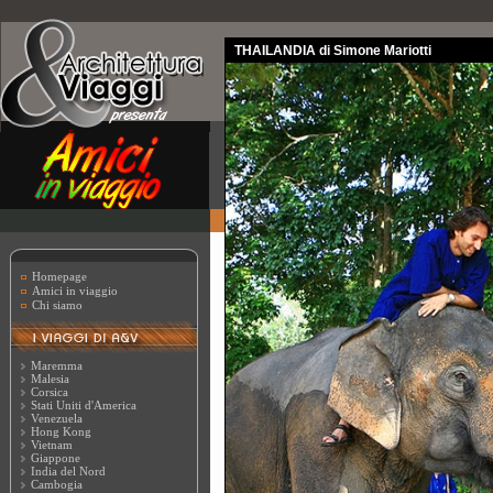
THAILANDIA di Simone Mariotti
Homepage
Amici in viaggio
Chi siamo
Maremma
Malesia
Corsica
Stati Uniti d'America
Venezuela
Hong Kong
Vietnam
Giappone
India del Nord
Cambogia