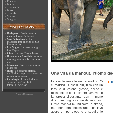
Francia
Marocco
Thailandia
Messico
Turchia
Vienna
Spagna
Budapest
: L'archittettura
nazionalista a Budapest
San Pietroburgo
: La
maestosa imponenza di San
Pietroburgo
Las Vegas
: Il nostro viaggio a
Las Vegas
Cina
: Fra una Cina e l'altra
Botswana e Namibia
: Solo le
montagne non si incontrano
mai
Marocco
: Nostro viaggio in
Marocco
India
: Le contraddizioni
Una vita da mahout, l'uomo deg
dell'India che prova a crescere
restando se stessa
Cambogia
: Come Indiana
La sveglia era alle sei del mattino. Ci
T
Jones nella giungla tra i
templi di Angkor
si metteva la divisa blu, fatta con un
tessuto di cotone grosso, ruvido e
resistente, e ci si incamminava verso
Powered by
Amee
la foresta circostante, con in mano
due o tre lunghe canne da zucchero.
Il mio
mahout
mi indicava la strada,
ma non era necessario, bastava
avere un po' d'occhio e seguire le