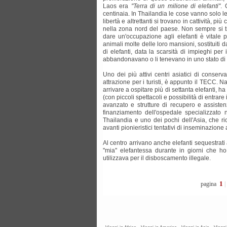
Laos era
''Terra di un milione di elefanti"
. 
centinaia. In Thailandia le cose vanno solo 
libertà e altrettanti si trovano in cattività, più
nella zona nord del paese. Non sempre si tra
dare un'occupazione agli elefanti è vitale per
animali molte delle loro mansioni, sostituiti da
di elefanti, data la scarsità di impieghi per
abbandonavano o li tenevano in uno stato di 
Uno dei più attivi centri asiatici di conser
attrazione per i turisti, è appunto il TECC. Na
arrivare a ospitare più di settanta elefanti, ha
(con piccoli spettacoli e possibilità di entrare
avanzato e strutture di recupero e assistenz
finanziamento dell'ospedale specializzato ne
Thailandia e uno dei pochi dell'Asia, che r
avanti pionieristici tentativi di inseminazione 
Al centro arrivano anche elefanti sequestrati
''mia'' elefantessa durante in giorni che ho 
utilizzava per il disboscamento illegale.
1
pagina
|