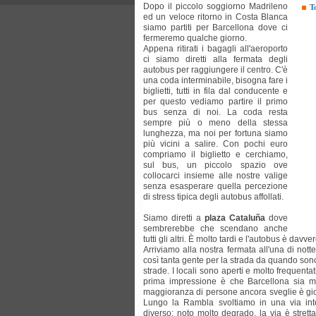
Dopo il piccolo soggiorno Madrileno
T
ed un veloce ritorno in Costa Blanca
siamo partiti per Barcellona dove ci
fermeremo qualche giorno.
Appena ritirati i bagagli all'aeroporto
ci siamo diretti alla fermata degli
autobus per raggiungere il centro. C'è
una coda interminabile, bisogna fare i
biglietti, tutti in fila dal conducente e
per questo vediamo partire il primo
bus senza di noi. La coda resta
sempre più o meno della stessa
lunghezza, ma noi per fortuna siamo
più vicini a salire. Con pochi euro
compriamo il biglietto e cerchiamo,
sul bus, un piccolo spazio ove
collocarci insieme alle nostre valige
senza esasperare quella percezione
di stress tipica degli autobus affollati.
Siamo diretti a
plaza Cataluña
dove
sembrerebbe che scendano anche
tutti gli altri. È molto tardi e l'autobus è dav
Arriviamo alla nostra fermata all'una di not
così tanta gente per la strada da quando sono p
strade. I locali sono aperti e molto frequent
prima impressione è che Barcellona sia mol
maggioranza di persone ancora sveglie è giova
Lungo la Rambla svoltiamo in una via in
diverso: noto molto degrado, la via è strett