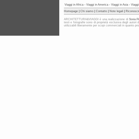
Viaggi in Africa
-
Viaggi in America
-
Viaggi in Asia
-
Viaggi
Homepage
|
Chi siamo
|
Contatto
|
Note legali
|
Riconosci
ARCHITETTURA&VIAGGI è una realizzazione di
Sonia Pi
testi e fotografie sono di proprietà esclusiva degli au
utilizzabili liberamente per scopi commerciali in quanto protet