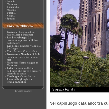
Francia
Marocco
Thailandia
Messico
Turchia
Vienna
Spagna
Budapest
: L'archittettura
nazionalista a Budapest
San Pietroburgo
: La
maestosa imponenza di San
Pietroburgo
Las Vegas
: Il nostro viaggio a
Las Vegas
Cina
: Fra una Cina e l'altra
Botswana e Namibia
: Solo le
montagne non si incontrano
mai
Marocco
: Nostro viaggio in
Marocco
India
: Le contraddizioni
dell'India che prova a crescere
restando se stessa
Cambogia
: Come Indiana
Jones nella giungla tra i
templi di Angkor
Sagrada Familia
Powered by
Amee
Nel capoluogo catalano: tra cu