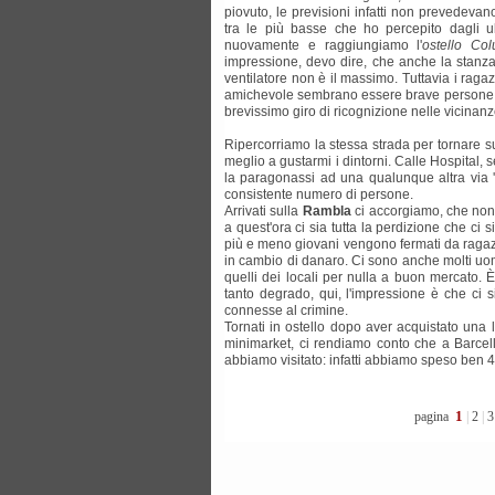
piovuto, le previsioni infatti non prevedevan
tra le più basse che ho percepito dagli ul
nuovamente e raggiungiamo l'
ostello Co
impressione, devo dire, che anche la stanza,
ventilatore non è il massimo. Tuttavia i rag
amichevole sembrano essere brave persone e 
brevissimo giro di ricognizione nelle vicinanz
Ripercorriamo la stessa strada per tornare s
meglio a gustarmi i dintorni. Calle Hospital
la paragonassi ad una qualunque altra via '
consistente numero di persone.
Arrivati sulla
Rambla
ci accorgiamo, che nono
a quest'ora ci sia tutta la perdizione che ci 
più e meno giovani vengono fermati da ragazz
in cambio di danaro. Ci sono anche molti uomin
quelli dei locali per nulla a buon mercato.
tanto degrado, qui, l'impressione è che ci 
connesse al crimine.
Tornati in ostello dopo aver acquistato una 
minimarket, ci rendiamo conto che a Barce
abbiamo visitato: infatti abbiamo speso ben 4
1
pagina
|
2
|
3