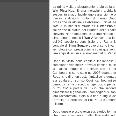
La prima visita e sicuramente la più bella e
Wat Phra Kae
. E' una meraviglia architett
sospesi in aria, di lucide tegole arancioni e ve
mosaici e di ricchi frontoni di marmo. Do
occasione di alcune celebrazioni ufficiali 
fiato. A 15 minuti di strada c'è il
Wat Pho
ch
collezione di statue del Buddha della Thai
conversazione della medicina tradizionale Th
straordinario tempio il
Wat Arun
con una torr
del XIX secolo su commissione di Rama II, 
centrale di
Siam Square
dove ci sono i vari
tecnologie con prezzi ottimi e i vari quartieri
fare acquisti in vari e svariati mercatini. Penso
Dopo la visita della capitale thailandese
cambiando vari mezzi arrivo al confine, mi f
la mattina seguente il pullman che mi p
Cambogia, ci sono stato nel 2005 quando mi 
Reap, che dire, un posto fantastico la gente
e a regalare un sorriso. Oggi i cambogiani son
periodo che ha preceduto il genocidio perpe
di
Pol Pot
, a partire dal 1975 che secondo
dimenticare il genocidio i cambogiani si so
loro raccontatomi. Solo alla fine di luglio 
l'arresto e il processo di Pol Pot la cui m
mistero.
Dopo questo piccolo excursus storico tornia
che rimane nel golfo della Thailandia ed