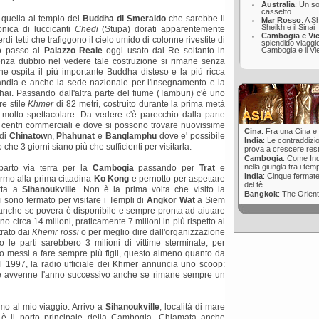
Australia
: Un s
cassetto
' quella al tempio del
Buddha di Smeraldo
che sarebbe il
Mar Rosso
: A S
Sheikh e il Sinai
onica di luccicanti
Chedi
(Stupa) dorati apparentemente
Cambogia e Vi
rdi tetti che trafiggono il cielo umido di colonne rivestite di
splendido viaggio
Cambogia e il V
po passo al
Palazzo Reale
oggi usato dal Re soltanto in
senza dubbio nel vedere tale costruzione si rimane senza
e ospita il più importante Buddha disteso e la più ricca
landia e anche la sede nazionale per l'insegnamento e la
ai. Passando dall'altra parte del fiume (Tamburi) c'è uno
e stile
Khmer
di 82 metri, costruito durante la prima metà
molto spettacolare. Da vedere c'è parecchio dalla parte
 centri commerciali e dove si possono trovare nuovissime
Cina
: Fra una Cina e l
 di
Chinatown
,
Phahunat
e
Banglamphu
dove e' possibile
India
: Le contraddizio
 che 3 giorni siano più che sufficienti per visitarla.
prova a crescere res
Cambogia
: Come In
nella giungla tra i tem
 parto via terra per la
Cambogia
passando per
Trat
e
India
: Cinque fermate
ermo alla prima cittadina
Ko Kong
e pernotto per aspettare
del tè
orta a
Sihanoukville
. Non è la prima volta che visito la
Bangkok
: The Orient
sono fermato per visitare i Templi di
Angkor Wat
a Siem
 anche se povera è disponibile e sempre pronta ad aiutare
o circa 14 milioni, praticamente 7 milioni in più rispetto al
trato dai
Khemr rossi
o per meglio dire dall'organizzazione
 le parti sarebbero 3 milioni di vittime sterminate, per
no messi a fare sempre più figli, questo almeno quanto da
del 1997, la radio ufficiale dei Khmer annuncia uno scoop:
orte avvenne l'anno successivo anche se rimane sempre un
mo al mio viaggio. Arrivo a
Sihanoukville
, località di mare
 è il porto principale della Cambogia. Chiamata anche