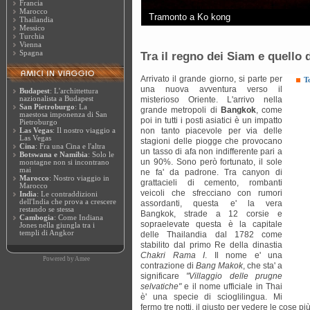
Francia
Marocco
Tramonto a Ko kong
Thailandia
Messico
Turchia
Vienna
Spagna
Tra il regno dei Siam e quello
Arrivato il grande giorno, si parte per
T
una nuova avventura verso il
Budapest
: L'archittettura
nazionalista a Budapest
misterioso Oriente. L'arrivo nella
San Pietroburgo
: La
grande metropoli di
Bangkok
, come
maestosa imponenza di San
poi in tutti i posti asiatici è un impatto
Pietroburgo
non tanto piacevole per via delle
Las Vegas
: Il nostro viaggio a
Las Vegas
stagioni delle piogge che provocano
Cina
: Fra una Cina e l'altra
un tasso di afa non indifferente pari a
Botswana e Namibia
: Solo le
un 90%. Sono però fortunato, il sole
montagne non si incontrano
mai
ne fa' da padrone. Tra canyon di
Marocco
: Nostro viaggio in
grattacieli di cemento, rombanti
Marocco
veicoli che sfrecciano con rumori
India
: Le contraddizioni
dell'India che prova a crescere
assordanti, questa e' la vera
restando se stessa
Bangkok, strade a 12 corsie e
Cambogia
: Come Indiana
sopraelevate questa è la capitale
Jones nella giungla tra i
templi di Angkor
delle Thailandia dal 1782 come
stabilito dal primo Re della dinastia
Chakri Rama I
. Il nome e' una
Powered by
Amee
contrazione di
Bang Makok
, che sta' a
significare
"Villaggio delle prugne
selvatiche"
e il nome ufficiale in Thai
è' una specie di scioglilingua. Mi
fermo tre notti, il giusto per vedere le cose pi