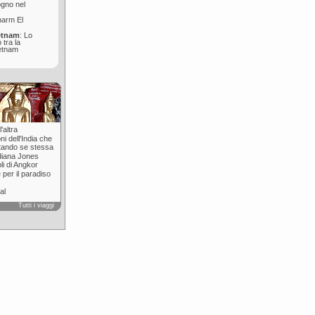
ogno nel
harm El
etnam
: Lo
 tra la
ietnam
'altra
ni dell'India che
tando se stessa
diana Jones
pli di Angkor
 per il paradiso
al
Tutti i viaggi