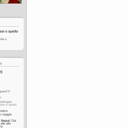
iam e quello
dia e
co
ri
giare11/
i:
ambogia
:
Siam e quello
umière
mo viaggio
e Nepal
: Dal
alle alte
ya