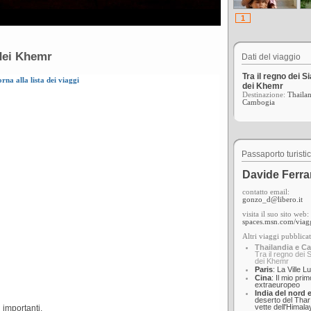
1
 dei Khemr
Dati del viaggio
Tra il regno dei S
orna alla lista dei viaggi
dei Khemr
Destinazione:
Thailan
Cambogia
Passaporto turisti
Davide Ferra
contatto email:
gonzo_d@libero.it
visita il suo sito web:
spaces.msn.com/viag
Altri viaggi pubblicat
Thailandia e C
Tra il regno dei 
dei Khemr
Paris
: La Ville L
Cina
: Il mio pri
extraeuropeo
India del nord 
deserto del Thar 
vette dell'Himala
ù importanti.