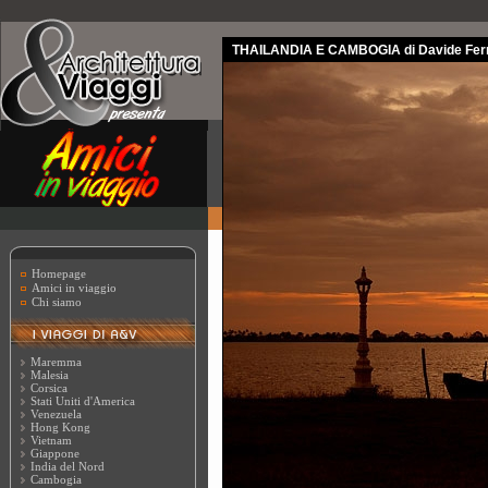
THAILANDIA E CAMBOGIA di Davide Ferr
Homepage
Amici in viaggio
Chi siamo
Maremma
Malesia
Corsica
Stati Uniti d'America
Venezuela
Hong Kong
Vietnam
Giappone
India del Nord
Cambogia