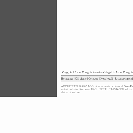
Viaggi in Africa
-
Viaggi in America
-
Viaggi in Asia
-
Viaggi i
Homepage
|
Chi siamo
|
Contatto
|
Note legali
|
Riconoscimenti
ARCHITETTURA&VIAGGI è una realizzazione di
Sonia Pia
autori del sito. Pertanto ARCHITETTURA&VIAGGI ed i suoi co
diritto di autore.