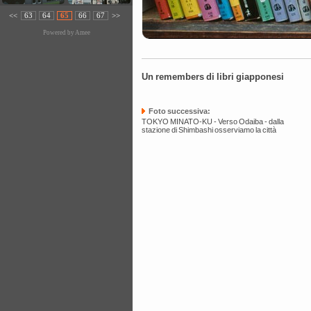
<<
63
64
65
66
67
>>
Powered by
Amee
Un remembers di libri giapponesi
Foto successiva:
TOKYO MINATO-KU - Verso Odaiba - dalla
stazione di Shimbashi osserviamo la città