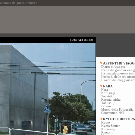
 unico del piccolo museo
Foto
641
di 668
APPUNTI DI VIAGG
Diario di viaggio
L'arte dei giardini Zen 
La casa giapponese trad
I periodi delle arti giap
I lavori dei maggiori ar
NARA
Nara
Kofuku-ji
Todai-ji
Kasuga-taisha
Yakushi-ji
Isui-en
Museo della Fotografia
Convention Hall
KYOTO E DINTORN
Kyoto
Kyoto Station
Kinkaku-ji
Ryoan-ji