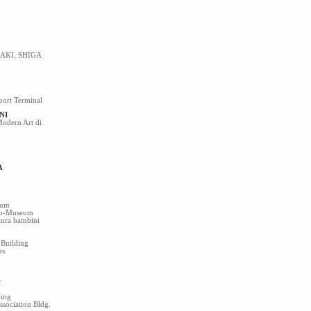
AKI, SHIGA
rport Terminal
NI
odern Art di
A
rum
yo-Museum
atura bambini
 Building
ns
r
ding
sociation Bldg.