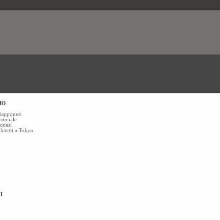
IO
giapponesi
izionale
ponesi
chitetti a Tokyo
I