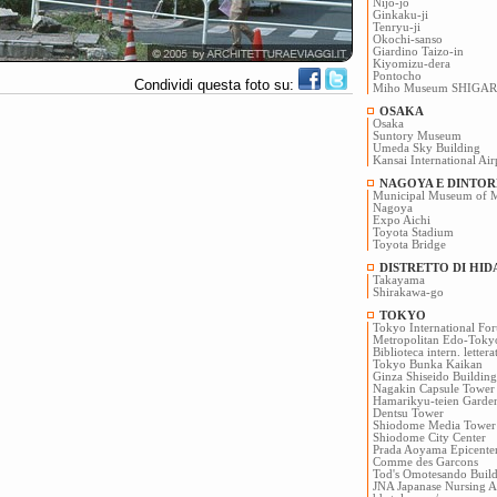
Nijo-jo
Ginkaku-ji
Tenryu-ji
Okochi-sanso
Giardino Taizo-in
Kiyomizu-dera
Pontocho
Condividi questa foto su:
Miho Museum SHIGAR
OSAKA
Osaka
Suntory Museum
Umeda Sky Building
Kansai International Ai
NAGOYA E DINTOR
Municipal Museum of M
Nagoya
Expo Aichi
Toyota Stadium
Toyota Bridge
DISTRETTO DI HID
Takayama
Shirakawa-go
TOKYO
Tokyo International Fo
Metropolitan Edo-Tok
Biblioteca intern. letter
Tokyo Bunka Kaikan
Ginza Shiseido Building
Nagakin Capsule Tower
Hamarikyu-teien Garde
Dentsu Tower
Shiodome Media Tower
Shiodome City Center
Prada Aoyama Epicente
Comme des Garcons
Tod's Omotesando Buil
JNA Japanase Nursing As