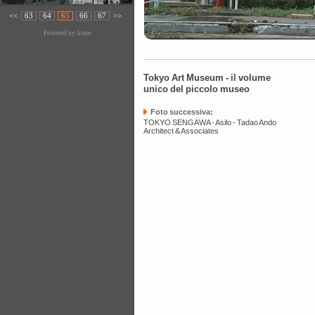
<<
63
64
65
66
67
>>
Powered by
Amee
Tokyo Art Museum - il volume
unico del piccolo museo
Foto successiva:
TOKYO SENGAWA - Asilo - Tadao Ando
Architect & Associates