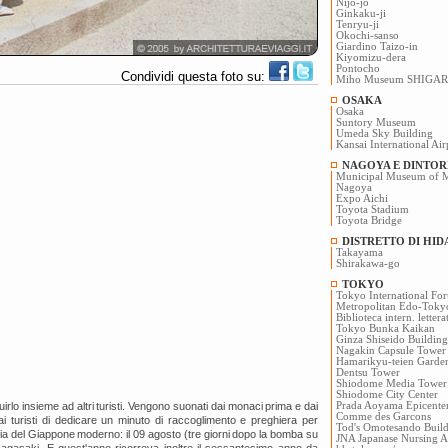
Nijo-jo
Ginkaku-ji
Tenryu-ji
Okochi-sanso
Giardino Taizo-in
Kiyomizu-dera
Pontocho
Condividi questa foto su:
Miho Museum SHIGAR
OSAKA
Osaka
Suntory Museum
Umeda Sky Building
Kansai International Ai
NAGOYA E DINTOR
Municipal Museum of M
Nagoya
Expo Aichi
Toyota Stadium
Toyota Bridge
DISTRETTO DI HID
Takayama
Shirakawa-go
TOKYO
Tokyo International Fo
Metropolitan Edo-Tok
Biblioteca intern. letter
Tokyo Bunka Kaikan
Ginza Shiseido Building
Nagakin Capsule Tower
Hamarikyu-teien Garde
Dentsu Tower
Shiodome Media Tower
Shiodome City Center
irlo insieme ad altri turisti. Vengono suonati dai monaci prima e dai
Prada Aoyama Epicente
Comme des Garcons
 ai turisti di dedicare un minuto di raccoglimento e preghiera per
Tod's Omotesando Buil
ria del Giappone moderno: il 09 agosto (tre giorni dopo la bomba su
JNA Japanase Nursing As