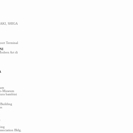
AKI, SHIGA
rport Terminal
NI
odern Art di
A
rum
yo-Museum
atura bambini
 Building
ns
r
ding
sociation Bldg.