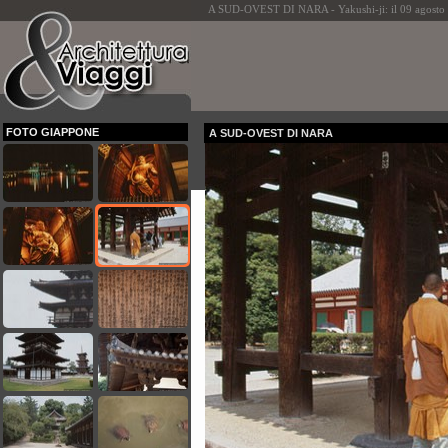
A SUD-OVEST DI NARA - Yakushi-ji: il 09 agosto r
FOTO GIAPPONE
A SUD-OVEST DI NARA