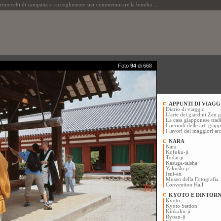
intocchi di campana e raccoglimento per commemorare la bomba ...
Foto
94
di 668
APPUNTI DI VIAGG
Diario di viaggio
L'arte dei giardini Zen 
La casa giapponese trad
I periodi delle arti giap
I lavori dei maggiori ar
NARA
Nara
Kofuku-ji
Todai-ji
Kasuga-taisha
Yakushi-ji
Isui-en
Museo della Fotografia
Convention Hall
KYOTO E DINTORN
Kyoto
Kyoto Station
Kinkaku-ji
Ryoan-ji