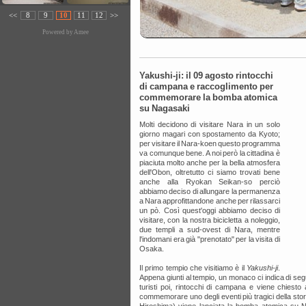
<<
8
9
10
11
12
>>
Powered by
Amee
Yakushi-ji: il 09 agosto rintocchi
di campana e raccoglimento per
commemorare la bomba atomica
su Nagasaki
Molti decidono di visitare Nara in un solo
giorno magari con spostamento da Kyoto;
per visitare il Nara-koen questo programma
va comunque bene. A noi però la cittadina è
piaciuta molto anche per la bella atmosfera
dell'Obon, oltretutto ci siamo trovati bene
anche alla Ryokan Seikan-so perciò
abbiamo deciso di allungare la permanenza
a Nara approfittandone anche per rilassarci
un pò. Così quest'oggi abbiamo deciso di
visitare, con la nostra bicicletta a noleggio,
due templi a sud-ovest di Nara, mentre
l'indomani era già "prenotato" per la visita di
Osaka.
Il primo tempio che visitiamo è il
Yakushi-ji
.
Appena giunti al tempio, un monaco ci indica di segu
turisti poi, rintocchi di campana e viene chiesto
commemorare uno degli eventi più tragici della sto