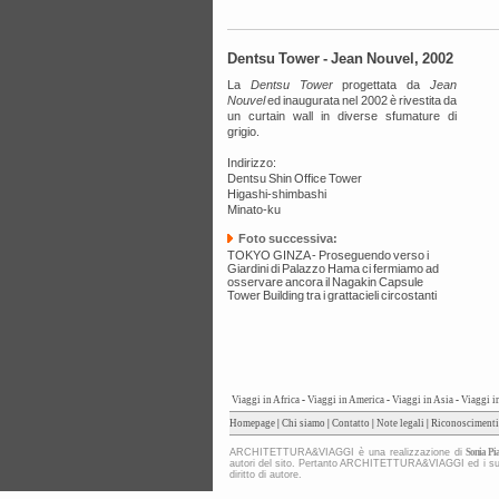
Dentsu Tower - Jean Nouvel, 2002
La
Dentsu Tower
progettata da
Jean
Nouvel
ed inaugurata nel 2002 è rivestita da
un curtain wall in diverse sfumature di
grigio.
Indirizzo:
Dentsu Shin Office Tower
Higashi-shimbashi
Minato-ku
Foto successiva:
TOKYO GINZA - Proseguendo verso i
Giardini di Palazzo Hama ci fermiamo ad
osservare ancora il Nagakin Capsule
Tower Building tra i grattacieli circostanti
Viaggi in Africa
-
Viaggi in America
-
Viaggi in Asia
-
Viaggi i
Homepage
|
Chi siamo
|
Contatto
|
Note legali
|
Riconoscimenti
ARCHITETTURA&VIAGGI è una realizzazione di
Sonia Pia
autori del sito. Pertanto ARCHITETTURA&VIAGGI ed i suoi co
diritto di autore.