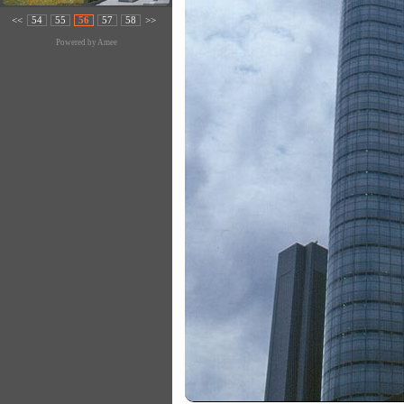
<<
54
55
56
57
58
>>
Powered by
Amee