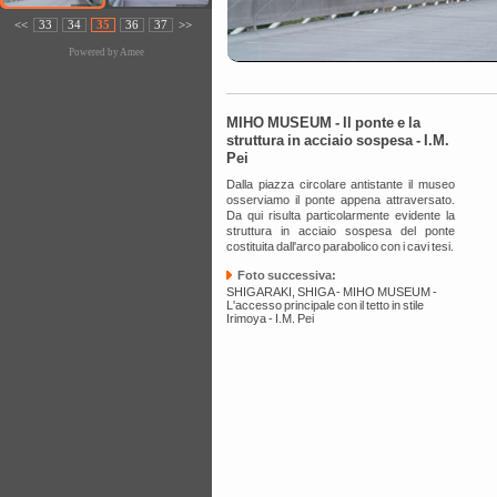
<<
33
34
35
36
37
>>
Powered by
Amee
MIHO MUSEUM - Il ponte e la
struttura in acciaio sospesa - I.M.
Pei
Dalla piazza circolare antistante il museo
osserviamo il ponte appena attraversato.
Da qui risulta particolarmente evidente la
struttura in acciaio sospesa del ponte
costituita dall'arco parabolico con i cavi tesi.
Foto successiva:
SHIGARAKI, SHIGA - MIHO MUSEUM -
L'accesso principale con il tetto in stile
Irimoya - I.M. Pei