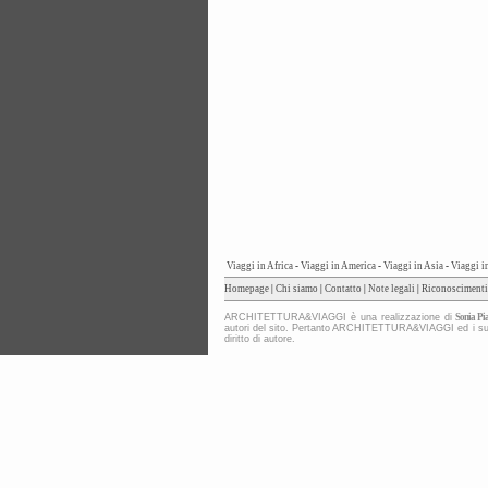
Viaggi in Africa
-
Viaggi in America
-
Viaggi in Asia
-
Viaggi i
Homepage
|
Chi siamo
|
Contatto
|
Note legali
|
Riconoscimenti
ARCHITETTURA&VIAGGI è una realizzazione di
Sonia Pia
autori del sito. Pertanto ARCHITETTURA&VIAGGI ed i suoi co
diritto di autore.