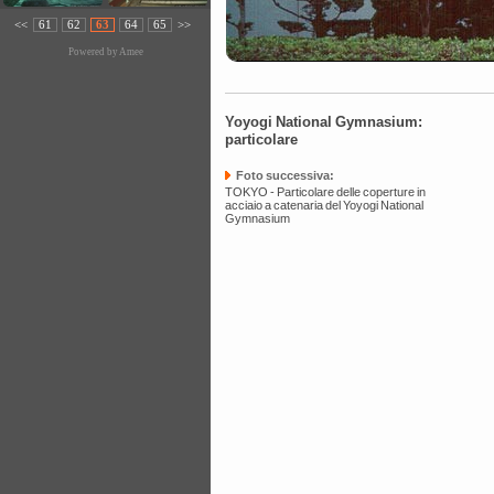
<<
61
62
63
64
65
>>
Powered by
Amee
Yoyogi National Gymnasium:
particolare
Foto successiva:
TOKYO - Particolare delle coperture in
acciaio a catenaria del Yoyogi National
Gymnasium