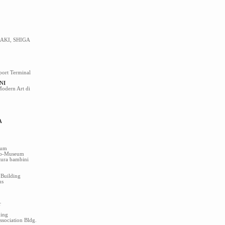
AKI, SHIGA
rport Terminal
NI
odern Art di
A
rum
yo-Museum
atura bambini
 Building
ns
r
ding
sociation Bldg.