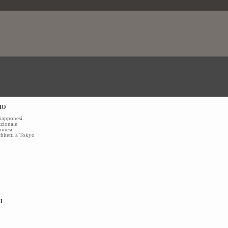
IO
giapponesi
izionale
ponesi
chitetti a Tokyo
I