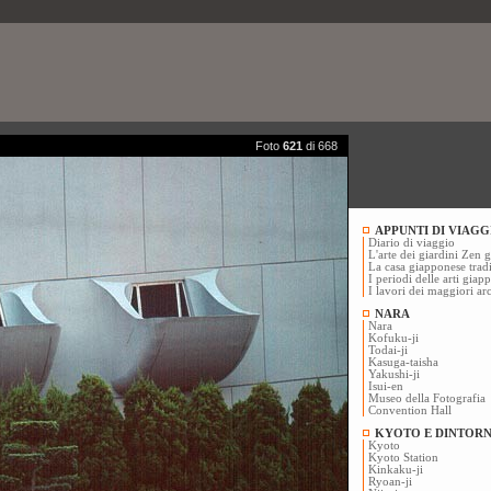
Foto
621
di 668
APPUNTI DI VIAGG
Diario di viaggio
L'arte dei giardini Zen 
La casa giapponese trad
I periodi delle arti giap
I lavori dei maggiori ar
NARA
Nara
Kofuku-ji
Todai-ji
Kasuga-taisha
Yakushi-ji
Isui-en
Museo della Fotografia
Convention Hall
KYOTO E DINTORN
Kyoto
Kyoto Station
Kinkaku-ji
Ryoan-ji