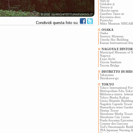
Nijo-jo
Ginkaku-ji
Tenryu-ji
Okochi-sanso
Giardino Taizo-in
Kiyomizu-dera
Pontocho
Condividi questa foto su:
Miho Museum SHIGAR
OSAKA
Osaka
Suntory Museum
Umeda Sky Building
Kansai International Ai
NAGOYA E DINTOR
Municipal Museum of M
Nagoya
Expo Aichi
Toyota Stadium
Toyota Bridge
DISTRETTO DI HID
Takayama
Shirakawa-go
TOKYO
Tokyo International Fo
Metropolitan Edo-Tok
Biblioteca intern. letter
Tokyo Bunka Kaikan
Ginza Shiseido Building
Nagakin Capsule Tower
Hamarikyu-teien Garde
Dentsu Tower
Shiodome Media Tower
Shiodome City Center
Prada Aoyama Epicente
Comme des Garcons
Tod's Omotesando Buil
JNA Japanase Nursing As