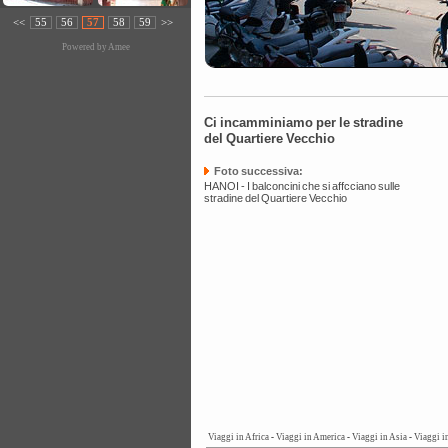
<<
55
56
57
58
59
>>
Powered by
Amee
Ci incamminiamo per le stradine
del Quartiere Vecchio
Foto successiva:
HANOI - I balconcini che si affcciano sulle
stradine del Quartiere Vecchio
Viaggi in Africa
-
Viaggi in America
-
Viaggi in Asia
-
Viaggi i