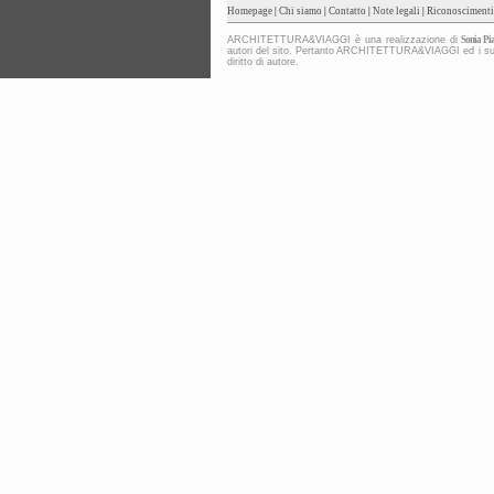
Homepage
|
Chi siamo
|
Contatto
|
Note legali
|
Riconoscimenti
ARCHITETTURA&VIAGGI è una realizzazione di
Sonia Pia
autori del sito. Pertanto ARCHITETTURA&VIAGGI ed i suoi co
diritto di autore.