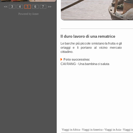
<<
3
4
5
6
7
>>
Powered by
Amee
Il duro lavoro di una rematrice
Le barche più piccole smistano la frutta e gli
ortaggi e li portano al vicino mercato
cittadino.
Foto successiva:
CAI RANG - Una bambina ci saluta
Viaggi in Africa
-
Viaggi in America
-
Viaggi in Asia
-
Viaggi i