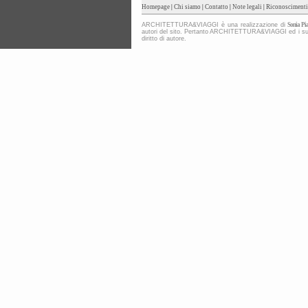
Homepage
|
Chi siamo
|
Contatto
|
Note legali
|
Riconoscimenti
ARCHITETTURA&VIAGGI è una realizzazione di
Sonia Pia
autori del sito. Pertanto ARCHITETTURA&VIAGGI ed i suoi co
diritto di autore.