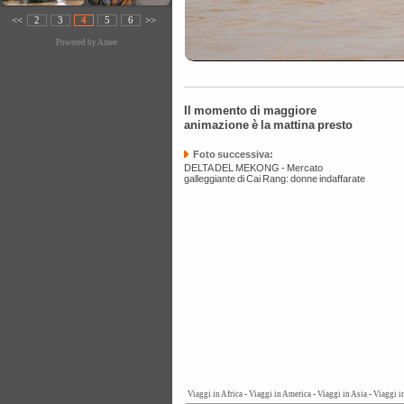
<<
2
3
4
5
6
>>
Powered by
Amee
Il momento di maggiore
animazione è la mattina presto
Foto successiva:
DELTA DEL MEKONG - Mercato
galleggiante di Cai Rang: donne indaffarate
Viaggi in Africa
-
Viaggi in America
-
Viaggi in Asia
-
Viaggi i