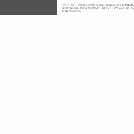
ARCHITETTURA&VIAGGI è una realizzazione di
Sonia Pia
autori del sito. Pertanto ARCHITETTURA&VIAGGI ed i suoi co
diritto di autore.