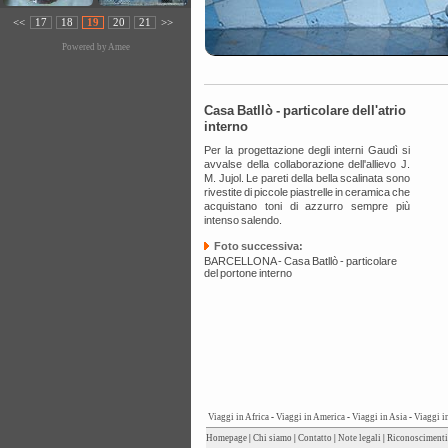
<<
17
18
19
20
21
>>
Powered by
Amee
Casa Batllò - particolare dell'atrio
interno
Per la progettazione degli interni Gaudì si
avvalse della collaborazione dell'allievo J.
M. Jujol. Le pareti della bella scalinata sono
rivestite di piccole piastrelle in ceramica che
acquistano toni di azzurro sempre più
intenso salendo.
Foto successiva:
BARCELLONA - Casa Batllò - particolare
del portone interno
Viaggi in Africa
-
Viaggi in America
-
Viaggi in Asia
-
Viaggi i
Homepage
|
Chi siamo
|
Contatto
|
Note legali
|
Riconoscimenti