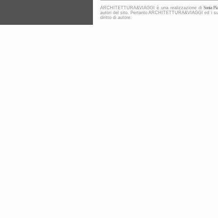
ARCHITETTURA&VIAGGI è una realizzazione di
Sonia Pia
autori del sito. Pertanto ARCHITETTURA&VIAGGI ed i suoi co
diritto di autore.