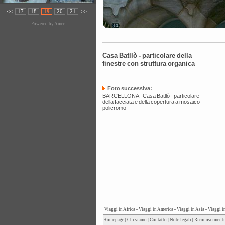
<<
17
18
19
20
21
>>
Powered by
Amee
Casa Batllò - particolare della
finestre con struttura organica
Foto successiva:
BARCELLONA - Casa Batllò - particolare
della facciata e della copertura a mosaico
policromo
Viaggi in Africa
-
Viaggi in America
-
Viaggi in Asia
-
Viaggi i
Homepage
|
Chi siamo
|
Contatto
|
Note legali
|
Riconoscimenti