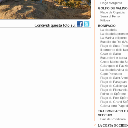
Plage d'Argento
GOLFO DU VALINC
Plage de Cupabia
Serra di Ferro
Filitosa
Condividi questa foto su:
BONIFACIO
La cittadella
La cittadella promon
La Marina e il porto
Escalier du Roi d'A
Plage de Sutta-Roc
Il percorso delle fal
Grain de Sable
Escursioni in barca -
Grotte Marine du S
Calanques di Fazzi
La cittadella vista d
Capo Pertusato
Plage de Saint Anto
Plage de Paraguan
Plage de Calalonga
Plage de Piantarella
Pointe de Spèrone
Plage du Petit Spér
Plage du Grand Sp
Caletta oltre Plage 
TRA BONIFACIO E
VECCHIO
Baie de Rondinara
LA COSTA OCCIDE