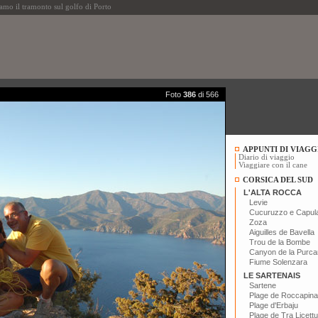
o il tramonto sul golfo di Porto
Foto
386
di 566
APPUNTI DI VIAGG
Diario di viaggio
Viaggiare con il cane
CORSICA DEL SUD
L'ALTA ROCCA
Levie
Cucuruzzo e Capul
Zoza
Aiguilles de Bavella
Trou de la Bombe
Canyon de la Purca
Fiume Solenzara
LE SARTENAIS
Sartene
Plage de Roccapina
Plage d'Erbaju
Plage de Tra Licettu