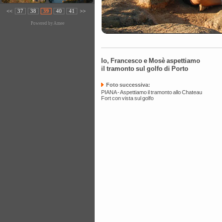
<<
37
38
39
40
41
>>
Powered by
Amee
Io, Francesco e Mosè aspettiamo
il tramonto sul golfo di Porto
Foto successiva:
PIANA - Aspettiamo il tramonto allo Chateau
Fort con vista sul golfo