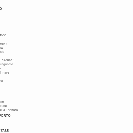
O
torio
ragon
ca
esie
 circuito 1
dragonato
o
al mare
ine
one
érone
de la Tonnara
 PORTO
NTALE