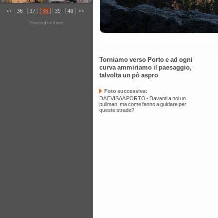
<<
36
37
38
39
40
>>
Powered by
Amee
Torniamo verso Porto e ad ogni
curva ammiriamo il paesaggio,
talvolta un pò aspro
Foto successiva:
DA EVISA A PORTO - Davanti a noi un
pullman, ma come fanno a guidare per
queste strade?