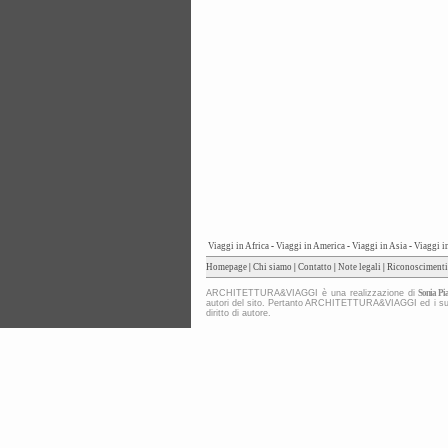
Viaggi in Africa
-
Viaggi in America
-
Viaggi in Asia
-
Viaggi i
Homepage
|
Chi siamo
|
Contatto
|
Note legali
|
Riconoscimenti
ARCHITETTURA&VIAGGI è una realizzazione di
Sonia Pia
autori del sito. Pertanto ARCHITETTURA&VIAGGI ed i suoi co
diritto di autore.