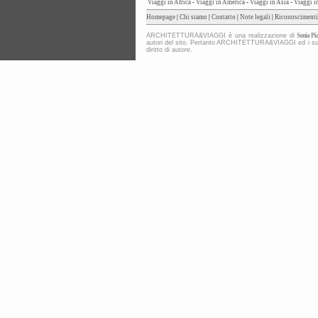
Viaggi in Africa
-
Viaggi in America
-
Viaggi in Asia
-
Viaggi i
Homepage
|
Chi siamo
|
Contatto
|
Note legali
|
Riconoscimenti
ARCHITETTURA&VIAGGI è una realizzazione di
Sonia Pia
autori del sito. Pertanto ARCHITETTURA&VIAGGI ed i suoi co
diritto di autore.