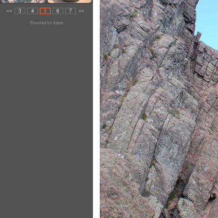
<<
3
4
5
6
7
>>
Powered by
Amee