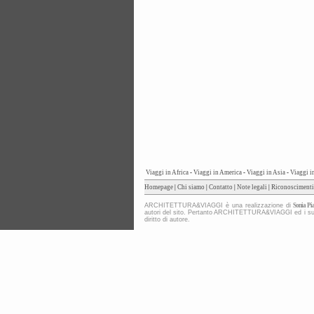
Viaggi in Africa
-
Viaggi in America
-
Viaggi in Asia
-
Viaggi i
Homepage
|
Chi siamo
|
Contatto
|
Note legali
|
Riconoscimenti
ARCHITETTURA&VIAGGI è una realizzazione di
Sonia Pia
autori del sito. Pertanto ARCHITETTURA&VIAGGI ed i suoi co
diritto di autore.