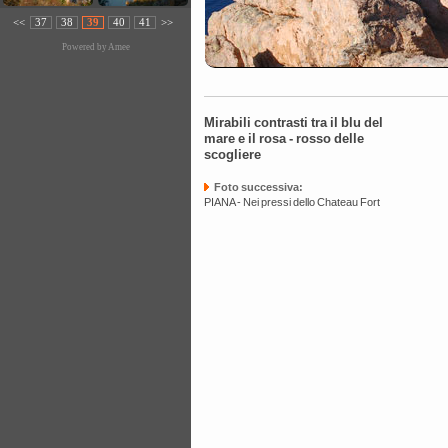
<<
37
38
39
40
41
>>
Powered by
Amee
Mirabili contrasti tra il blu del
mare e il rosa - rosso delle
scogliere
Foto successiva:
PIANA - Nei pressi dello Chateau Fort