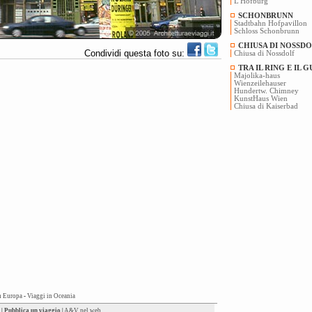
L'Hofburg
SCHONBRUNN
Stadtbahn Hofpavillon
Schloss Schonbrunn
CHIUSA DI NOSSD
Condividi questa foto su:
Chiusa di Nossdolf
TRA IL RING E IL 
Majolika-haus
Wienzeilehauser
Hundertw. Chimney
KunstHaus Wien
Chiusa di Kaiserbad
n Europa
-
Viaggi in Oceania
|
Pubblica un viaggio
|
A&V nel web