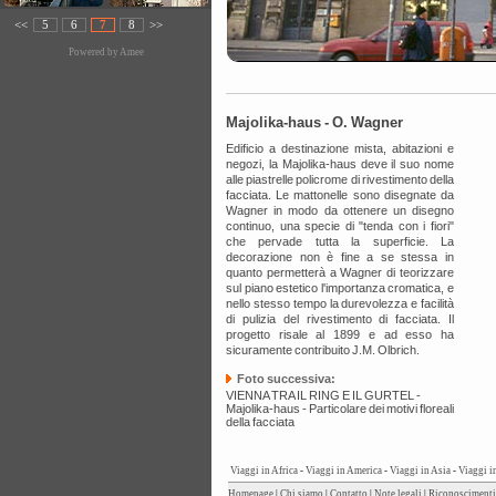
<<
5
6
7
8
>>
Powered by
Amee
Majolika-haus - O. Wagner
Edificio a destinazione mista, abitazioni e
negozi, la Majolika-haus deve il suo nome
alle piastrelle policrome di rivestimento della
facciata. Le mattonelle sono disegnate da
Wagner in modo da ottenere un disegno
continuo, una specie di "tenda con i fiori"
che pervade tutta la superficie. La
decorazione non è fine a se stessa in
quanto permetterà a Wagner di teorizzare
sul piano estetico l'importanza cromatica, e
nello stesso tempo la durevolezza e facilità
di pulizia del rivestimento di facciata. Il
progetto risale al 1899 e ad esso ha
sicuramente contribuito J.M. Olbrich.
Foto successiva:
VIENNA TRA IL RING E IL GURTEL -
Majolika-haus - Particolare dei motivi floreali
della facciata
Viaggi in Africa
-
Viaggi in America
-
Viaggi in Asia
-
Viaggi i
Homepage
|
Chi siamo
|
Contatto
|
Note legali
|
Riconoscimenti