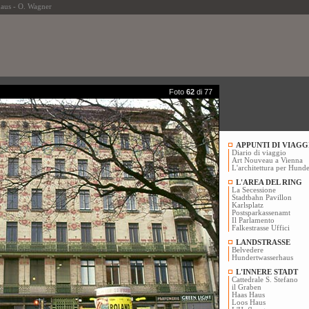
us - O. Wagner
Foto
62
di 77
APPUNTI DI VIAGG
Diario di viaggio
Art Nouveau a Vienna
L'architettura per Hunde
L'AREA DEL RING
La Secessione
Stadtbahn Pavillon
Karlsplatz
Postsparkassenamt
Il Parlamento
Falkestrasse Uffici
LANDSTRASSE
Belvedere
Hundertwasserhaus
L'INNERE STADT
Cattedrale S. Stefano
il Graben
Haas Haus
Loos Haus