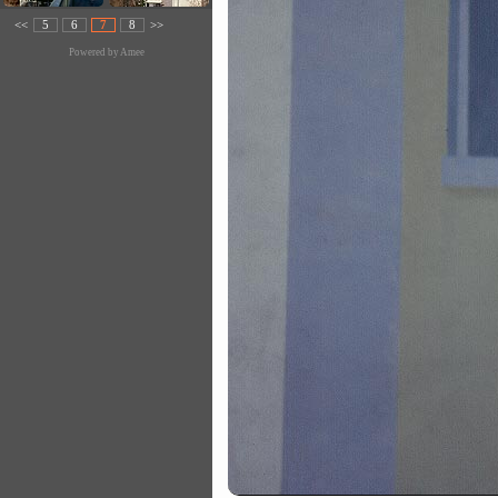
<<
5
6
7
8
>>
Powered by
Amee