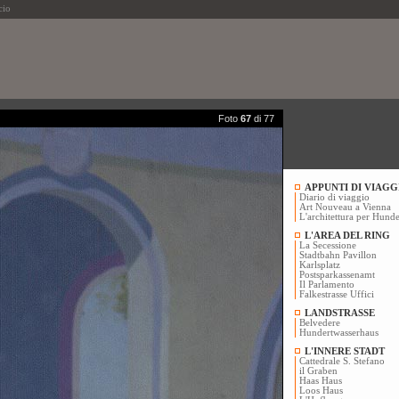
cio
Foto
67
di 77
APPUNTI DI VIAGG
Diario di viaggio
Art Nouveau a Vienna
L'architettura per Hunde
L'AREA DEL RING
La Secessione
Stadtbahn Pavillon
Karlsplatz
Postsparkassenamt
Il Parlamento
Falkestrasse Uffici
LANDSTRASSE
Belvedere
Hundertwasserhaus
L'INNERE STADT
Cattedrale S. Stefano
il Graben
Haas Haus
Loos Haus