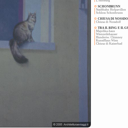
L'Hofburg
SCHONBRUNN
Stadtbahn Hofpavillon
Schloss Schonbrunn
CHIUSA DI NOSSD
Chiusa di Nossdolf
TRA IL RING E IL 
Majolika-haus
Wienzeilehauser
Hundertw. Chimney
KunstHaus Wien
Chiusa di Kaiserbad