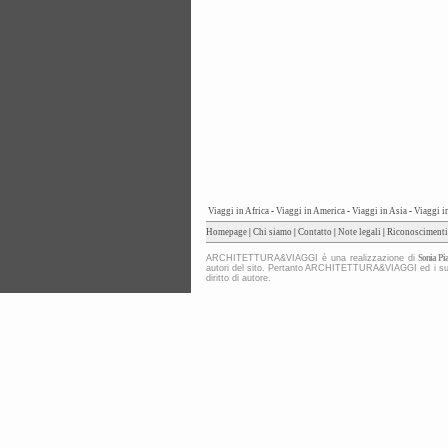
Viaggi in Africa
-
Viaggi in America
-
Viaggi in Asia
-
Viaggi i
Homepage
|
Chi siamo
|
Contatto
|
Note legali
|
Riconoscimenti
ARCHITETTURA&VIAGGI è una realizzazione di
Sonia Pia
autori del sito. Pertanto ARCHITETTURA&VIAGGI ed i suoi co
diritto di autore.