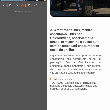
<<
42
43
44
45
46
>>
Powered by
Amee
Alla fermata dei bus, mentre
aspettiamo il bus per
Chichiriviche, osserviamo la
strada, le macchine e questi buffi
camion americani che sembrano
usciti da un film
Oggi non abbiamo la coppia di signori
venezuelani che gentilmente ci da un
passaggio fino a Chichiriviche ma
comunque anche aspettare il bus diventa
divertente se ci mettiamo ad osservare la
vita di strada, il passaggio, i buffi camion.
Foto successiva:
TUCACAS - Camion e bus coloratissimi
passano da questa strada principale che
collega Tucacas a Chichiriviche