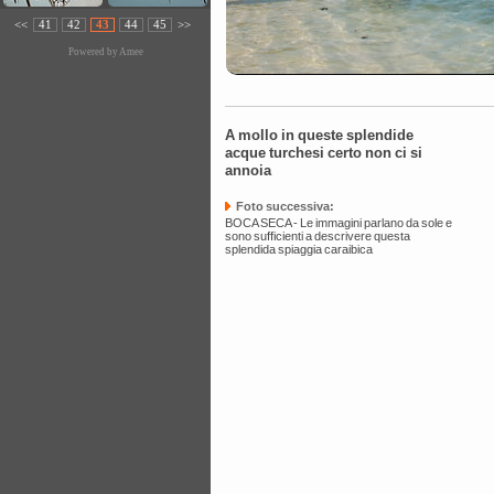
<<
41
42
43
44
45
>>
Powered by
Amee
A mollo in queste splendide
acque turchesi certo non ci si
annoia
Foto successiva:
BOCA SECA - Le immagini parlano da sole e
sono sufficienti a descrivere questa
splendida spiaggia caraibica