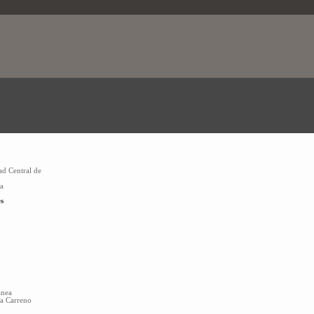
ad Central de
la
s
anea
sa Carreno