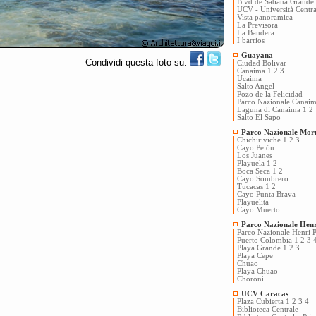
Blvd de Sabana Grande
UCV - Università Centra
Vista panoramica
La Previsora
La Bandera
I barrios
Guayana
Condividi questa foto su:
Ciudad Bolivar
Canaima 1
2
3
Ucaima
Salto Angel
Pozo de la Felicidad
Parco Nazionale Canai
Laguna di Canaima 1
2
Salto El Sapo
Parco Nazionale Mo
Chichiriviche 1
2
3
Cayo Pelón
Los Juanes
Playuela 1
2
Boca Seca 1
2
Cayo Sombrero
Tucacas 1
2
Cayo Punta Brava
Playuelita
Cayo Muerto
Parco Nazionale Hen
Parco Nazionale Henri Pi
Puerto Colombia 1
2
3
Playa Grande 1
2
3
Playa Cepe
Chuao
Playa Chuao
Choronì
UCV Caracas
Plaza Cubierta 1
2
3
4
Biblioteca Centrale