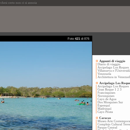
hesi certo non ci si annoia
Foto
421
di 876
Appunti di viaggio
Diario di viaggio
Arcipelago Los Roques
Villanueva e l'Universid
Venezuela
Architettura in Venezue
Arcipelago Los Roque
Arcipelago Los Roques
Gran Roque 1
2
3
Francisquises
Noronquises
Cayo de Agua
Dos Mosquises Sur
Espenquì
Madrizquì
Cayo Pirata
Caracas
Museo Arte Contempor
Complejo Cultural Tere
Parque Central