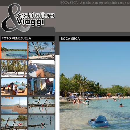
BOCA SECA - A mollo in queste splendide acque turc
FOTO VENEZUELA
BOCA SECA