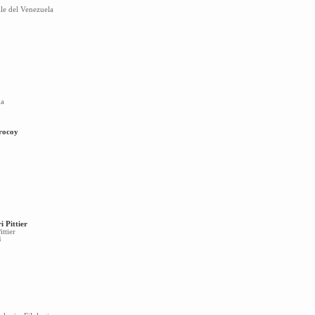
le del Venezuela
ma
rrocoy
ri Pittier
ttier
4