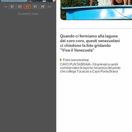
<<
42
43
44
45
46
>>
Powered by
Amee
Quando ci fermiamo alla laguna
dei coro coro, questi venezuelani
ci chiedono la foto gridando
"Viva il Venezuela"
Foto successiva:
CAYO PUNTA BRAVA - Gli animati scambi
commerciali e le barche nei pressi del ponte
che collega Tucacas a Cayo Punta Brava