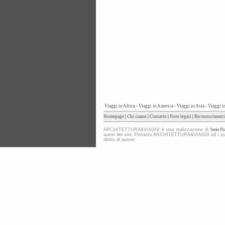
Viaggi in Africa
-
Viaggi in America
-
Viaggi in Asia
-
Viaggi i
Homepage
|
Chi siamo
|
Contatto
|
Note legali
|
Riconoscimenti
ARCHITETTURA&VIAGGI è una realizzazione di
Sonia Pia
autori del sito. Pertanto ARCHITETTURA&VIAGGI ed i suoi co
diritto di autore.