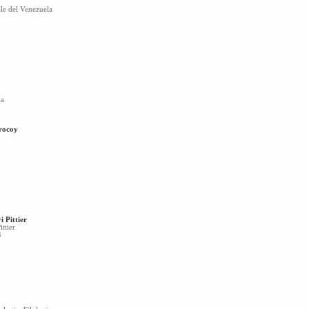
le del Venezuela
ma
rrocoy
ri Pittier
ttier
4