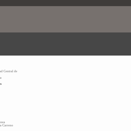
ad Central de
la
s
anea
sa Carreno