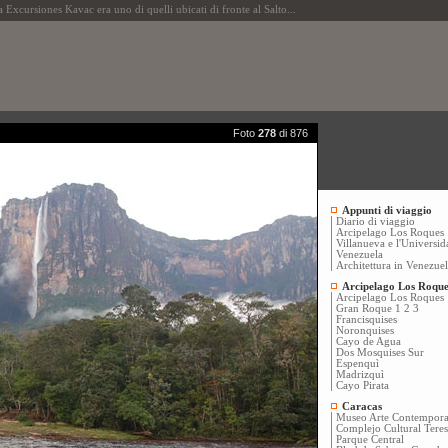
cursiones Kavac era uno di quelli ubicati di fronte al Salto...
Foto
278
di 876
Appunti di viaggio
Diario di viaggio
Arcipelago Los Roques
Villanueva e l'Universid
Venezuela
Architettura in Venezue
Arcipelago Los Roque
Arcipelago Los Roques
Gran Roque 1
2
3
Francisquises
Noronquises
Cayo de Agua
Dos Mosquises Sur
Espenquì
Madrizquì
Cayo Pirata
Caracas
Museo Arte Contempor
Complejo Cultural Tere
Parque Central