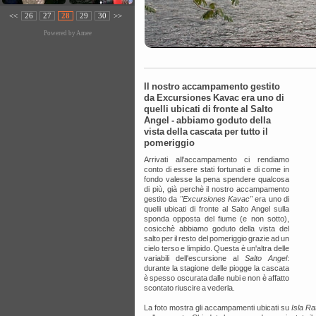
<<
26
27
28
29
30
>>
Powered by
Amee
Il nostro accampamento gestito
da Excursiones Kavac era uno di
quelli ubicati di fronte al Salto
Angel - abbiamo goduto della
vista della cascata per tutto il
pomeriggio
Arrivati all'accampamento ci rendiamo
conto di essere stati fortunati e di come in
fondo valesse la pena spendere qualcosa
di più, già perchè il nostro accampamento
gestito da
"Excursiones Kavac"
era uno di
quelli ubicati di fronte al Salto Angel sulla
sponda opposta del fiume (e non sotto),
cosicchè abbiamo goduto della vista del
salto per il resto del pomeriggio grazie ad un
cielo terso e limpido. Questa è un'altra delle
variabili dell'escursione al
Salto Angel
:
durante la stagione delle piogge la cascata
è spesso oscurata dalle nubi e non è affatto
scontato riuscire a vederla.
La foto mostra gli accampamenti ubicati su
Isla Ra