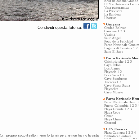
Blvd de Sabana Grande
UCV - Università Centra
Vista panoramica
La Previsora
La Bandera
I barrios
Guayana
Condividi questa foto su:
Ciudad Bolivar
Canaima 1
2
3
Ucaima
Salto Angel
Pozo de la Felicidad
Parco Nazionale Canai
Laguna di Canaima 1
2
Salto El Sapo
Parco Nazionale Mo
Chichiriviche 1
2
3
Cayo Pelón
Los Juanes
Playuela 1
2
Boca Seca 1
2
Cayo Sombrero
Tucacas 1
2
Cayo Punta Brava
Playuelita
Cayo Muerto
Parco Nazionale Hen
Parco Nazionale Henri Pi
Puerto Colombia 1
2
3
Playa Grande 1
2
3
Playa Cepe
Chuao
Playa Chuao
Choronì
UCV Caracas
Plaza Cubierta 1
2
3
4
ton
, proprio sotto il salto, meno fortunati perchè non hanno la vista
Biblioteca Centrale