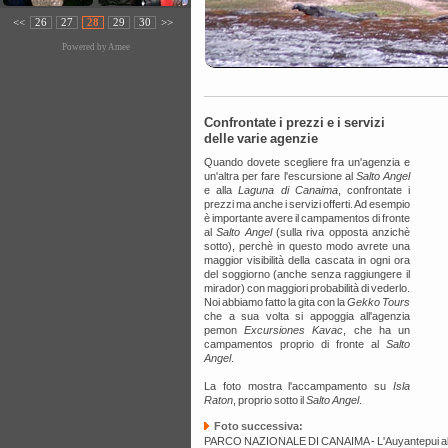
<<
26
27
28
29
30
>>
Powered by
Amee
Confrontate i prezzi e i servizi
delle varie agenzie
Quando dovete scegliere fra un'agenzia e
un'altra per fare l'escursione al
Salto Angel
e alla
Laguna di Canaima
, confrontate i
prezzi ma anche i servizi offerti. Ad esempio
è importante avere il campamentos di fronte
al
Salto Angel
(sulla riva opposta anzichè
sotto), perchè in questo modo avrete una
maggior visibilità della cascata in ogni ora
del soggiorno (anche senza raggiungere il
mirador) con maggiori probabilità di vederlo.
Noi abbiamo fatto la gita con la
Gekko Tours
che a sua volta si appoggia all'agenzia
pemon
Excursiones Kavac
, che ha un
campamentos proprio di fronte al
Salto
Angel
.
La foto mostra l'accampamento su
Isla
Raton
, proprio sotto il
Salto Angel
.
Foto successiva:
PARCO NAZIONALE DI CANAIMA - L'Auyantepui al