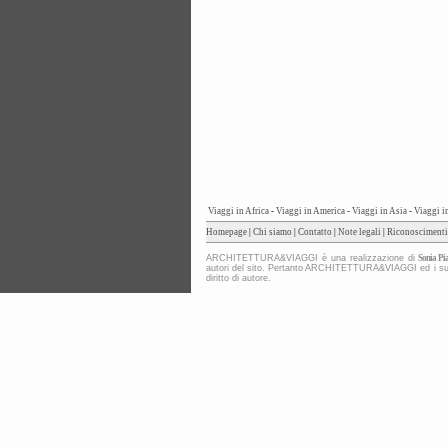
Viaggi in Africa
-
Viaggi in America
-
Viaggi in Asia
-
Viaggi i
Homepage
|
Chi siamo
|
Contatto
|
Note legali
|
Riconoscimenti
ARCHITETTURA&VIAGGI è una realizzazione di
Sonia Pia
autori del sito. Pertanto ARCHITETTURA&VIAGGI ed i suoi co
diritto di autore.