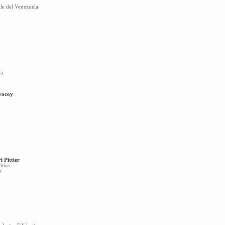
le del Venezuela
ma
rrocoy
ri Pittier
ttier
4