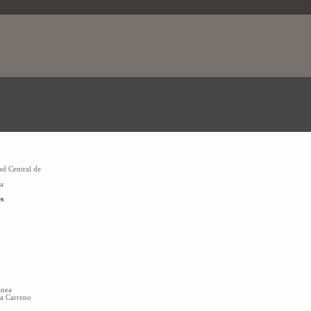
ad Central de
la
s
anea
sa Carreno