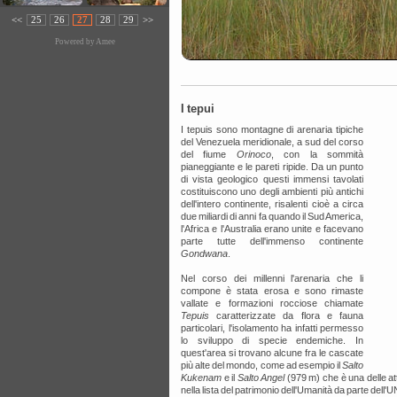
<<
25
26
27
28
29
>>
Powered by
Amee
I tepui
I tepuis sono montagne di arenaria tipiche
del Venezuela meridionale, a sud del corso
del fiume
Orinoco
, con la sommità
pianeggiante e le pareti ripide. Da un punto
di vista geologico questi immensi tavolati
costituiscono uno degli ambienti più antichi
dell'intero continente, risalenti cioè a circa
due miliardi di anni fa quando il Sud America,
l'Africa e l'Australia erano unite e facevano
parte tutte dell'immenso continente
Gondwana
.
Nel corso dei millenni l'arenaria che li
compone è stata erosa e sono rimaste
vallate e formazioni rocciose chiamate
Tepuis
caratterizzate da flora e fauna
particolari, l'isolamento ha infatti permesso
lo sviluppo di specie endemiche. In
quest'area si trovano alcune fra le cascate
più alte del mondo, come ad esempio il
Salto
Kukenam
e il
Salto Angel
(979 m) che è una delle att
nella lista del patrimonio dell'Umanità da parte del