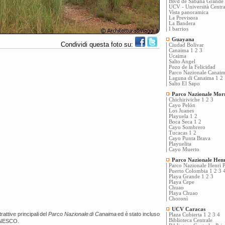
Blvd de Sabana Grande
UCV - Università Centra
Vista panoramica
La Previsora
La Bandera
I barrios
Guayana
Condividi questa foto su:
Ciudad Bolivar
Canaima 1
2
3
Ucaima
Salto Angel
Pozo de la Felicidad
Parco Nazionale Canai
Laguna di Canaima 1
2
Salto El Sapo
Parco Nazionale Mo
Chichiriviche 1
2
3
Cayo Pelón
Los Juanes
Playuela 1
2
Boca Seca 1
2
Cayo Sombrero
Tucacas 1
2
Cayo Punta Brava
Playuelita
Cayo Muerto
Parco Nazionale Hen
Parco Nazionale Henri Pi
Puerto Colombia 1
2
3
Playa Grande 1
2
3
Playa Cepe
Chuao
Playa Chuao
Choronì
UCV Caracas
rattive principali del
Parco Nazionale di Canaima
ed è stato incluso
Plaza Cubierta 1
2
3
4
Biblioteca Centrale
l'UNESCO.