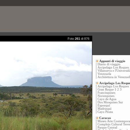
Foto
261
di 876
Appunti di viaggio
Diario di viaggio
Arcipelago Los Roques
Villanueva e l'Universid
Venezuela
Architettura in Venezue
Arcipelago Los Roque
Arcipelago Los Roques
Gran Roque 1
2
3
Francisquises
Noronquises
Cayo de Agua
Dos Mosquises Sur
Espenquì
Madrizquì
Cayo Pirata
Caracas
Museo Arte Contempor
Complejo Cultural Tere
Parque Central