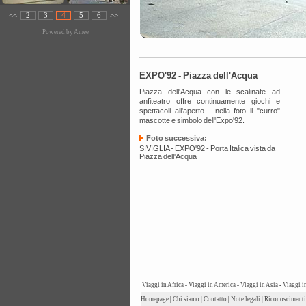
<<
2
3
4
5
6
>>
Powered by
Amee
EXPO'92 - Piazza dell'Acqua
Piazza dell'Acqua con le scalinate ad
anfiteatro offre continuamente giochi e
spettacoli all'aperto - nella foto il "curro"
mascotte e simbolo dell'Expo'92.
Foto successiva:
SIVIGLIA - EXPO'92 - Porta Italica vista da
Piazza dell'Acqua
Viaggi in Africa
-
Viaggi in America
-
Viaggi in Asia
-
Viaggi i
Homepage
|
Chi siamo
|
Contatto
|
Note legali
|
Riconoscimenti