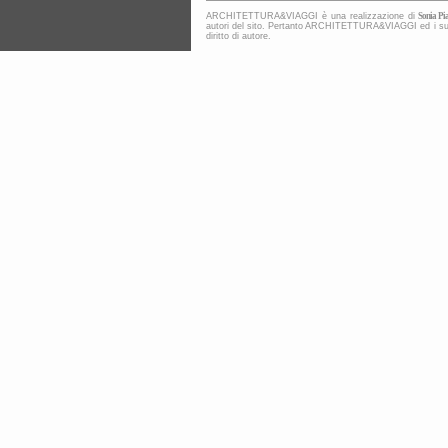
ARCHITETTURA&VIAGGI è una realizzazione di
Sonia Pia
autori del sito. Pertanto ARCHITETTURA&VIAGGI ed i suoi co
diritto di autore.