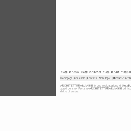
Viaggi in Africa
-
Viaggi in America
-
Viaggi in Asia
-
Viaggi i
Homepage
|
Chi siamo
|
Contatto
|
Note legali
|
Riconoscimenti
ARCHITETTURA&VIAGGI è una realizzazione di
Sonia Pia
autori del sito. Pertanto ARCHITETTURA&VIAGGI ed i suoi co
diritto di autore.