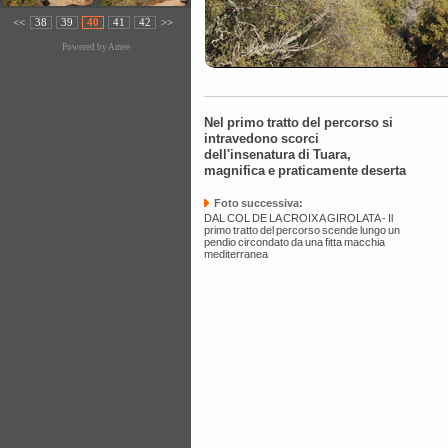
<<
38
39
40
41
42
>>
Powered by
Amee
Nel primo tratto del percorso si
intravedono scorci
dell'insenatura di Tuara,
magnifica e praticamente deserta
Foto successiva:
DAL COL DE LA CROIX A GIROLATA - Il
primo tratto del percorso scende lungo un
pendio circondato da una fitta macchia
mediterranea