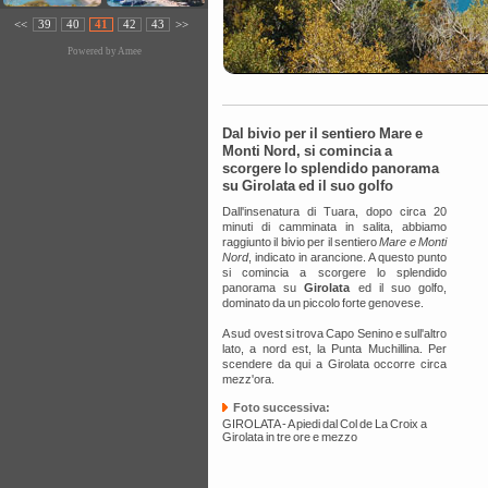
<<
39
40
41
42
43
>>
Powered by
Amee
Dal bivio per il sentiero Mare e
Monti Nord, si comincia a
scorgere lo splendido panorama
su Girolata ed il suo golfo
Dall'insenatura di Tuara, dopo circa 20
minuti di camminata in salita, abbiamo
raggiunto il bivio per il sentiero
Mare e Monti
Nord
, indicato in arancione. A questo punto
si comincia a scorgere lo splendido
panorama su
Girolata
ed il suo golfo,
dominato da un piccolo forte genovese.
A sud ovest si trova Capo Senino e sull'altro
lato, a nord est, la Punta Muchillina. Per
scendere da qui a Girolata occorre circa
mezz'ora.
Foto successiva:
GIROLATA - A piedi dal Col de La Croix a
Girolata in tre ore e mezzo