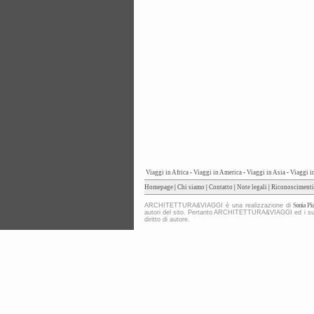
Viaggi in Africa
-
Viaggi in America
-
Viaggi in Asia
-
Viaggi i
Homepage
|
Chi siamo
|
Contatto
|
Note legali
|
Riconoscimenti
ARCHITETTURA&VIAGGI è una realizzazione di
Sonia Pia
autori del sito. Pertanto ARCHITETTURA&VIAGGI ed i suoi co
diritto di autore.