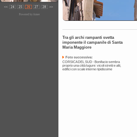
<<
24
25
26
27
28
>>
Powered by
Amee
Tra gli archi rampanti svetta
imponente il campanile di Santa
Maria Maggiore
Foto successiva:
CORSICA DEL SUD - Bonifacio sembra
proprio una città lugure: vicoli stretti e alti,
edifici con scale interne ripidissime