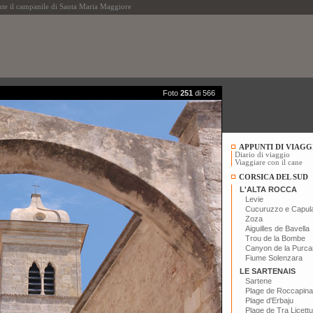
te il campanile di Santa Maria Maggiore
Foto
251
di 566
APPUNTI DI VIAGG
Diario di viaggio
Viaggiare con il cane
CORSICA DEL SUD
L'ALTA ROCCA
Levie
Cucuruzzo e Capul
Zoza
Aiguilles de Bavella
Trou de la Bombe
Canyon de la Purca
Fiume Solenzara
LE SARTENAIS
Sartene
Plage de Roccapina
Plage d'Erbaju
Plage de Tra Licettu