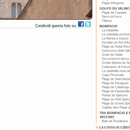
Plage d'Argento
GOLFO DU VALINC
Plage de Cupabia
Serra di Ferro
Filitosa
Condividi questa foto su:
BONIFACIO
La cittadella
La cittadella promon
La Marina e il porto
Escalier du Roi d'A
Plage de Sutta-Roc
Il percorso delle fal
Grain de Sable
Escursioni in barca -
Grotte Marine du S
Calanques di Fazzi
La cittadella vista d
Capo Pertusato
Plage de Saint Anto
Plage de Paraguan
Plage de Calalonga
Plage de Piantarella
Pointe de Spèrone
Plage du Petit Spér
Plage du Grand Sp
Caletta oltre Plage 
TRA BONIFACIO E
VECCHIO
Baie de Rondinara
LA COSTA OCCIDE