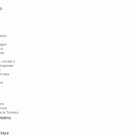
O
torio
ragon
ca
esie
 circuito 1
dragonato
o
al mare
ine
one
érone
de la Tonnara
 PORTO
NTALE