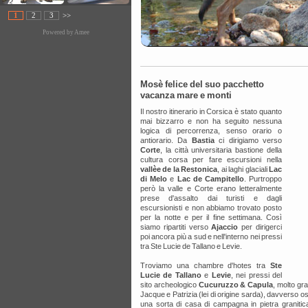
1
2
3
>>
Powered by
Amee
Mosè felice del suo pacchetto
vacanza mare e monti
Il nostro itinerario in Corsica è stato quanto
mai bizzarro e non ha seguito nessuna
logica di percorrenza, senso orario o
antiorario. Da
Bastia
ci dirigiamo verso
Corte
, la città universitaria bastione della
cultura corsa per fare escursioni nella
vallèe de la Restonica
, ai laghi glaciali
Lac
di Melo
e
Lac de Campitello
. Purtroppo
però la valle e Corte erano letteralmente
prese d'assalto dai turisti e dagli
escursionisti e non abbiamo trovato posto
per la notte e per il fine settimana. Così
siamo ripartiti verso
Ajaccio
per dirigerci
poi ancora più a sud e nell'interno nei pressi
tra Ste Lucie de Tallano e Levie.
Troviamo una chambre d'hotes tra
Ste
Lucie de Tallano
e
Levie
, nei pressi del
sito archeologico
Cucuruzzo & Capula
, molto gr
Jacque e Patrizia (lei di origine sarda), davverso ospi
una sorta di casa di campagna in pietra granitic