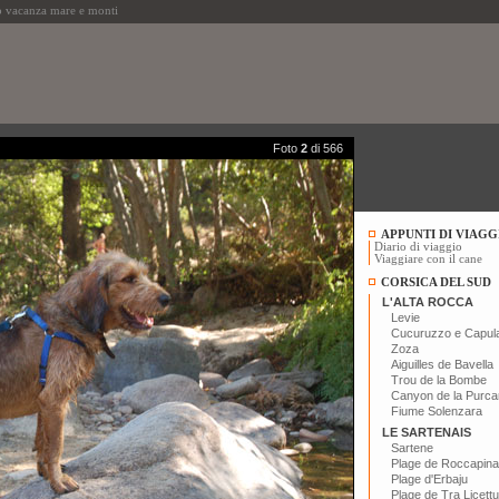
 vacanza mare e monti
Foto
2
di 566
APPUNTI DI VIAGG
Diario di viaggio
Viaggiare con il cane
CORSICA DEL SUD
L'ALTA ROCCA
Levie
Cucuruzzo e Capul
Zoza
Aiguilles de Bavella
Trou de la Bombe
Canyon de la Purca
Fiume Solenzara
LE SARTENAIS
Sartene
Plage de Roccapina
Plage d'Erbaju
Plage de Tra Licettu