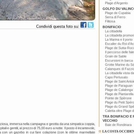
Plage d'Argento
GOLFO DU VALINC
Plage de Cupabia
Serra di Ferro
Filitosa
Condividi questa foto su:
BONIFACIO
La cittadella
La cittadella promon
La Marina e il porto
Escalier du Roi d'A
Plage de Sutta-Roc
Il percorso delle fal
Grain de Sable
Escursioni in barca -
Grotte Marine du S
Calanques di Fazzi
La cittadella vista d
Capo Pertusato
Plage de Saint Anto
Plage de Paraguan
Plage de Calalonga
Plage de Piantarella
Pointe de Spèrone
Plage du Petit Spér
Plage du Grand Sp
Caletta oltre Plage 
TRA BONIFACIO E
VECCHIO
aziosa, immersa nella campagna e gestita da una simpatica coppia,
Baie de Rondinara
tali e gentili, al prezzo di 75,00 euro a notte. Il posto è incantevole,
LA COSTA OCCIDE
a con un gazebo in cui fare colazione (con le ottime marmellate