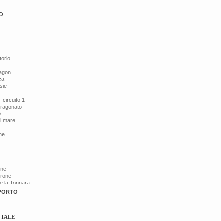
O
torio
ragon
ca
esie
 circuito 1
dragonato
o
al mare
ine
one
érone
de la Tonnara
 PORTO
NTALE