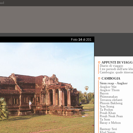
sud
Foto
14
di 201
APPUNTI DI VIAGG
Diario di viaggio
I tre periodi dell'arte k
Cambogia: quale itinera
CAMBOGIA
Siem reap - Angkor
Angkor Wat
Angkor Thom
Bayon
Phimeanakas
Terrazza elefanti
Phnom Bakheng
Sras Srang
Ta Prohm
Preah Khan
Preah Neak Pean
Ta Som
Baray e Mebon
Banteay Srei
Kbal Spean