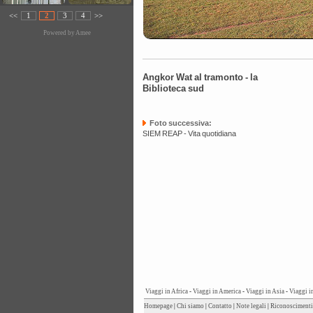
<<
1
2
3
4
>>
Powered by
Amee
Angkor Wat al tramonto - la
Biblioteca sud
Foto successiva:
SIEM REAP - Vita quotidiana
Viaggi in Africa
-
Viaggi in America
-
Viaggi in Asia
-
Viaggi i
Homepage
|
Chi siamo
|
Contatto
|
Note legali
|
Riconoscimenti