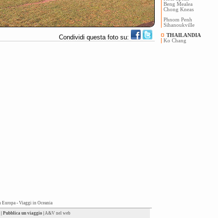
Beng Mealea
Chong Kneas
Phnom Penh
Sihanoukville
THAILANDIA
Condividi questa foto su:
Ko Chang
n Europa
-
Viaggi in Oceania
|
Pubblica un viaggio
|
A&V nel web