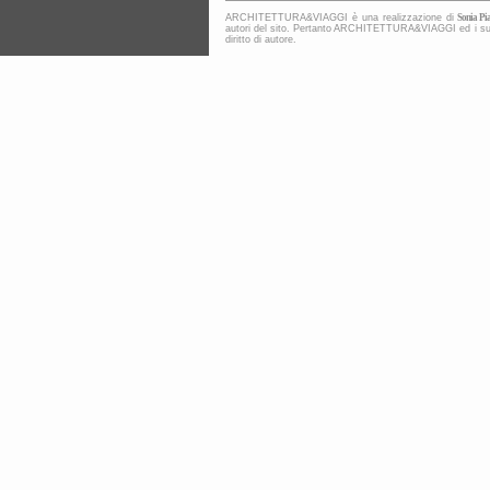
ARCHITETTURA&VIAGGI è una realizzazione di
Sonia Pia
autori del sito. Pertanto ARCHITETTURA&VIAGGI ed i suoi co
diritto di autore.