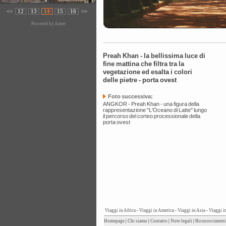
<<
12
13
14
15
16
>>
Powered by
Amee
Preah Khan - la bellissima luce di
fine mattina che filtra tra la
vegetazione ed esalta i colori
delle pietre - porta ovest
Foto successiva:
ANGKOR - Preah Khan - una figura della
rappresentazione "L'Oceano di Latte" lungo
il percorso del corteo processionale della
porta ovest
Viaggi in Africa
-
Viaggi in America
-
Viaggi in Asia
-
Viaggi i
Homepage
|
Chi siamo
|
Contatto
|
Note legali
|
Riconoscimenti