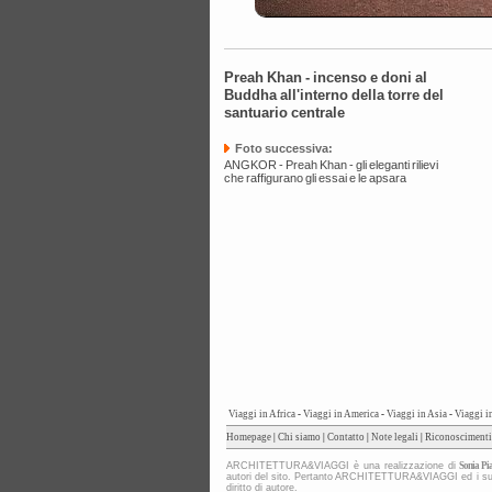
Preah Khan - incenso e doni al
Buddha all'interno della torre del
santuario centrale
Foto successiva:
ANGKOR - Preah Khan - gli eleganti rilievi
che raffigurano gli essai e le apsara
Viaggi in Africa
-
Viaggi in America
-
Viaggi in Asia
-
Viaggi i
Homepage
|
Chi siamo
|
Contatto
|
Note legali
|
Riconoscimenti
ARCHITETTURA&VIAGGI è una realizzazione di
Sonia Pia
autori del sito. Pertanto ARCHITETTURA&VIAGGI ed i suoi co
diritto di autore.