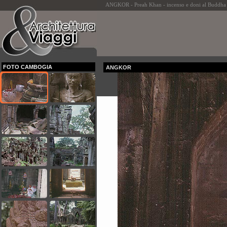
ANGKOR - Preah Khan - incenso e doni al Buddha all
FOTO CAMBOGIA
ANGKOR