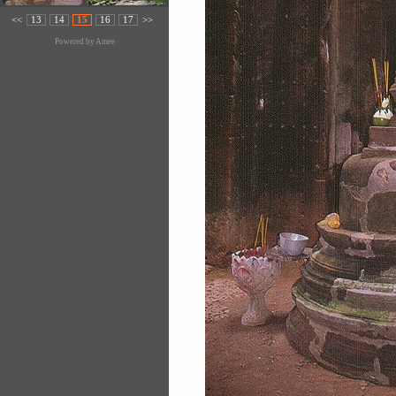
<<
13
14
15
16
17
>>
Powered by
Amee