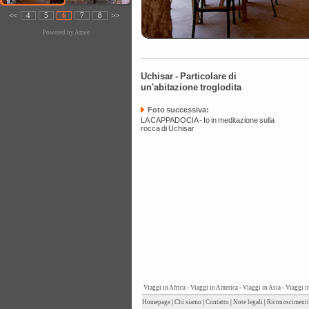
<<
4
5
6
7
8
>>
Powered by
Amee
Uchisar - Particolare di
un'abitazione troglodita
Foto successiva:
LA CAPPADOCIA - Io in meditazione sulla
rocca di Uchisar
Viaggi in Africa
-
Viaggi in America
-
Viaggi in Asia
-
Viaggi i
Homepage
|
Chi siamo
|
Contatto
|
Note legali
|
Riconoscimenti