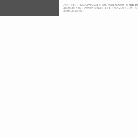
ARCHITETTURA&VIAGGI è una realizzazione di
Sonia Pia
autori del sito. Pertanto ARCHITETTURA&VIAGGI ed i suoi co
diritto di autore.