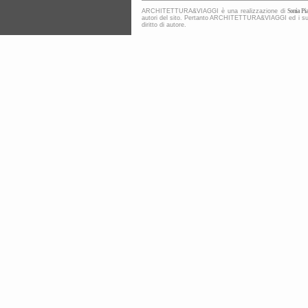
ARCHITETTURA&VIAGGI è una realizzazione di
Sonia Pia
autori del sito. Pertanto ARCHITETTURA&VIAGGI ed i suoi co
diritto di autore.