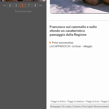
<<
4
5
6
7
8
>>
Powered by
Amee
Francesco sul cammello e sullo
sfondo un caratteristico
paesaggio della Regione
Foto successiva:
LA CAPPADOCIA - Uchisar - villaggio
Viaggi in Africa
-
Viaggi in America
-
Viaggi in Asia
-
Viaggi i
Homepage
|
Chi siamo
|
Contatto
|
Note legali
|
Riconoscimenti