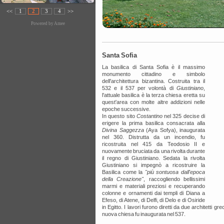
<<
1
2
3
4
>>
Powered by
Amee
Santa Sofia
La basilica di Santa Sofia è il massimo
monumento cittadino e simbolo
dell'architettura bizantina. Costruita tra il
532 e il 537 per volontà di
Giustiniano
,
l'attuale basilica è la terza chiesa eretta su
quest'area con molte altre addizioni nelle
epoche successive.
In questo sito
Costantino
nel 325 decise di
erigere la prima basilica consacrata alla
Divina Saggezza
(Aya Sofya), inaugurata
nel 360. Distrutta da un incendio, fu
ricostruita nel 415 da Teodosio II e
nuovamente bruciata da una rivolta durante
il regno di Giustiniano. Sedata la rivolta
Giustiniano si impegnò a ricostruire la
Basilica come la
"più sontuosa dall'epoca
della Creazione"
, raccogliendo bellissimi
marmi e materiali preziosi e recuperando
colonne e ornamenti dai templi di Diana a
Efeso, di Atene, di Delfi, di Delo e di Osiride
in Egitto. I lavori furono diretti da due architetti gre
nuova chiesa fu inaugurata nel 537.