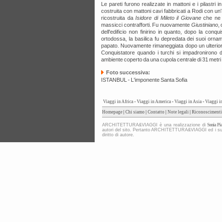
Le pareti furono realizzate in mattoni e i pilastri 
costruita con mattoni cavi fabbricati a Rodi con un'
ricostruita da
Isidore di Mileto il Giovane
che ne d
massicci contrafforti. Fu nuovamente
Giustiniano
,
dell'edificio non finirino in quanto, dopo la conqu
ortodossa, la basilica fu depredata dei suoi ornam
papato. Nuovamente rimaneggiata dopo un ulteriore
Conquistatore quando i turchi si impadronirono 
ambiente coperto da una cupola centrale di 31 metri d
Foto successiva:
ISTANBUL - L'imponente Santa Sofia
Viaggi in Africa
-
Viaggi in America
-
Viaggi in Asia
-
Viaggi i
Homepage
|
Chi siamo
|
Contatto
|
Note legali
|
Riconoscimenti
ARCHITETTURA&VIAGGI è una realizzazione di
Sonia Pia
autori del sito. Pertanto ARCHITETTURA&VIAGGI ed i suoi co
diritto di autore.