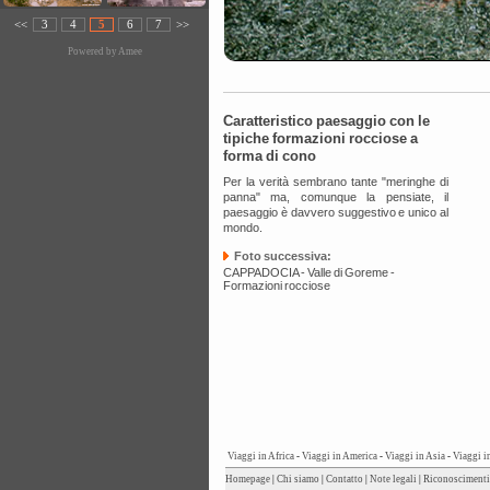
<<
3
4
5
6
7
>>
Powered by
Amee
Caratteristico paesaggio con le
tipiche formazioni rocciose a
forma di cono
Per la verità sembrano tante "meringhe di
panna" ma, comunque la pensiate, il
paesaggio è davvero suggestivo e unico al
mondo.
Foto successiva:
CAPPADOCIA - Valle di Goreme -
Formazioni rocciose
Viaggi in Africa
-
Viaggi in America
-
Viaggi in Asia
-
Viaggi i
Homepage
|
Chi siamo
|
Contatto
|
Note legali
|
Riconoscimenti