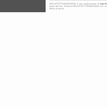
ARCHITETTURA&VIAGGI è una realizzazione di
Sonia Pia
autori del sito. Pertanto ARCHITETTURA&VIAGGI ed i suoi co
diritto di autore.