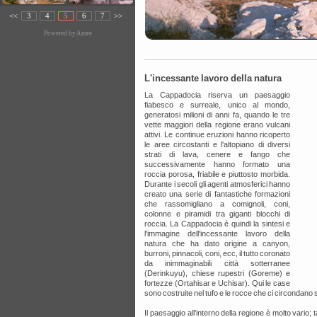
<<
3
4
5
6
7
>>
Powered by
Amee
L'incessante lavoro della natura
La Cappadocia riserva un paesaggio
fiabesco e surreale, unico al mondo,
generatosi milioni di anni fa, quando le tre
vette maggiori della regione erano vulcani
attivi. Le continue eruzioni hanno ricoperto
le aree circostanti e l'altopiano di diversi
strati di lava, cenere e fango che
successivamente hanno formato una
roccia porosa, friabile e piuttosto morbida.
Durante i secoli gli agenti atmosferici hanno
creato una serie di fantastiche formazioni
che rassomigliano a comignoli, coni,
colonne e piramidi tra giganti blocchi di
roccia. La Cappadocia è quindi la sintesi e
l'immagine dell'incessante lavoro della
natura che ha dato origine a canyon,
burroni, pinnacoli, coni, ecc, il tutto coronato
da inimmaginabili città sotterranee
(Derinkuyu), chiese rupestri (Goreme) e
fortezze (Ortahisar e Uchisar). Qui le case
sono costruite nel tufo e le rocce che ci circondano
Il paesaggio all'interno della regione è molto vario; 