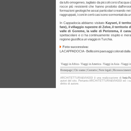
da tufo omogeneo, tagliato da piccoli corsi d'acqua ch
rocce più resistenti che hanno prodotto dall'erosi
formazioni geologiche assai particolari creando nei fon
raggruppati, i coni in certi casi sono sormontati da
In Cappadocia abbiamo visitato
Kayseri, il terri
fate), il villaggio rupestre di Zelve, il territor
valle di Goreme, la valle di Peristema, il car
spettacolare e ci ha continuamente stupito e meravi
regione giustifica un viaggio in Turchia.
Foto successiva:
LA CAPPADOCIA - Bellissimi paesaggi colorati dalla 
Viaggi in Africa
-
Viaggi in America
-
Viaggi in Asia
-
Viaggi i
Homepage
|
Chi siamo
|
Contatto
|
Note legali
|
Riconoscimenti
ARCHITETTURA&VIAGGI è una realizzazione di
Sonia Pia
autori del sito. Pertanto ARCHITETTURA&VIAGGI ed i suoi co
diritto di autore.