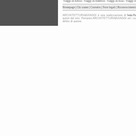
Viaggi in Africa
-
Viaggi in America
-
Viaggi in Asia
-
Viaggi i
Homepage
|
Chi siamo
|
Contatto
|
Note legali
|
Riconoscimenti
ARCHITETTURA&VIAGGI è una realizzazione di
Sonia Pia
autori del sito. Pertanto ARCHITETTURA&VIAGGI ed i suoi co
diritto di autore.