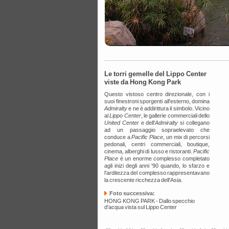
Le torri gemelle del Lippo Center
viste da Hong Kong Park
Questo vistoso centro direzionale, con i
suoi finestroni sporgenti all'esterno, domina
Admiralty
e ne è addirittura il simbolo. Vicino
al
Lippo Center
, le gallerie commerciali dello
United Center
e dell'
Admiralty
si collegano
ad un passaggio sopraelevato che
conduce a
Pacific Place
, un mix di percorsi
pedonali, centri commerciali, boutique,
cinema, alberghi di lusso e ristoranti.
Pacific
Place
è un enorme complesso completato
agli inizi degli anni '90 quando, lo sfarzo e
l'arditezza del complesso rappresentavano
la crescente ricchezza dell'Asia.
Foto successiva:
HONG KONG PARK - Dallo specchio
d'acqua vista sul Lippo Center