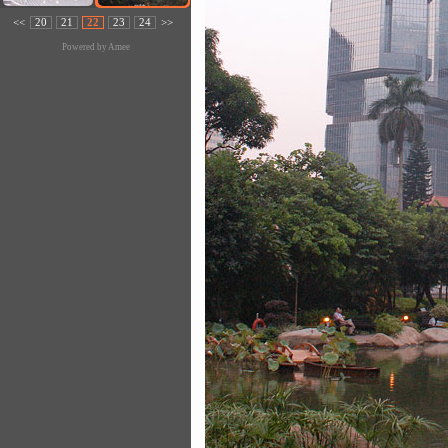
<<
20
21
22
23
24
>>
Powered by
Amee