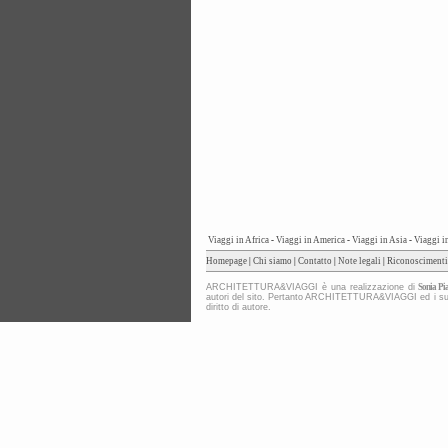
Viaggi in Africa
-
Viaggi in America
-
Viaggi in Asia
-
Viaggi i
Homepage
|
Chi siamo
|
Contatto
|
Note legali
|
Riconoscimenti
ARCHITETTURA&VIAGGI è una realizzazione di
Sonia Pia
autori del sito. Pertanto ARCHITETTURA&VIAGGI ed i suoi co
diritto di autore.