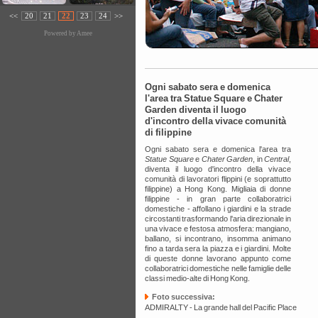
<<
20
21
22
23
24
>>
Powered by
Amee
Ogni sabato sera e domenica
l'area tra Statue Square e Chater
Garden diventa il luogo
d'incontro della vivace comunità
di filippine
Ogni sabato sera e domenica l'area tra
Statue Square
e
Chater Garden
, in
Central
,
diventa il luogo d'incontro della vivace
comunità di lavoratori flippini (e soprattutto
filippine) a Hong Kong. Migliaia di donne
filippine - in gran parte collaboratrici
domestiche - affollano i giardini e la strade
circostanti trasformando l'aria direzionale in
una vivace e festosa atmosfera: mangiano,
ballano, si incontrano, insomma animano
fino a tarda sera la piazza e i giardini. Molte
di queste donne lavorano appunto come
collaboratrici domestiche nelle famiglie delle
classi medio-alte di Hong Kong.
Foto successiva:
ADMIRALTY - La grande hall del Pacific Place