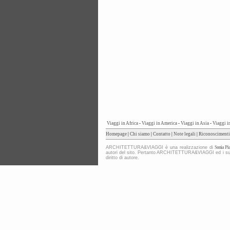
Viaggi in Africa
-
Viaggi in America
-
Viaggi in Asia
-
Viaggi i
Homepage
|
Chi siamo
|
Contatto
|
Note legali
|
Riconoscimenti
ARCHITETTURA&VIAGGI è una realizzazione di
Sonia Pia
autori del sito. Pertanto ARCHITETTURA&VIAGGI ed i suoi co
diritto di autore.