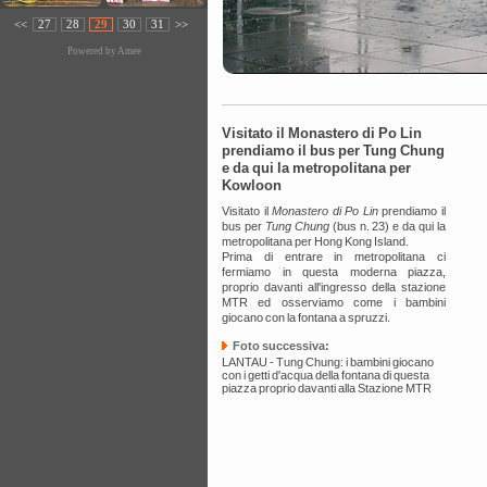
<<
27
28
29
30
31
>>
Powered by
Amee
Visitato il Monastero di Po Lin
prendiamo il bus per Tung Chung
e da qui la metropolitana per
Kowloon
Visitato il
Monastero di Po Lin
prendiamo il
bus per
Tung Chung
(bus n. 23) e da qui la
metropolitana per Hong Kong Island.
Prima di entrare in metropolitana ci
fermiamo in questa moderna piazza,
proprio davanti all'ingresso della stazione
MTR ed osserviamo come i bambini
giocano con la fontana a spruzzi.
Foto successiva:
LANTAU - Tung Chung: i bambini giocano
con i getti d'acqua della fontana di questa
piazza proprio davanti alla Stazione MTR