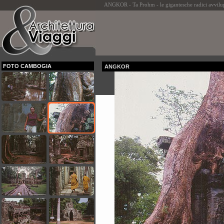
ANGKOR - Ta Prohm - le gigantesche radici avviluppa
FOTO CAMBOGIA
ANGKOR