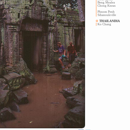
Beng Mealea
Chong Kneas
Phnom Penh
Sihanoukville
THAILANDIA
Ko Chang