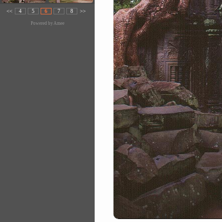
<<
4
5
6
7
8
>>
Powered by
Amee