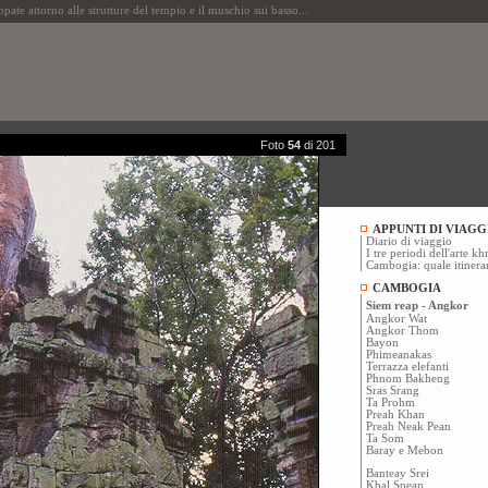
te attorno alle strutture del tempio e il muschio sui basso...
Foto
54
di 201
APPUNTI DI VIAGG
Diario di viaggio
I tre periodi dell'arte k
Cambogia: quale itinera
CAMBOGIA
Siem reap - Angkor
Angkor Wat
Angkor Thom
Bayon
Phimeanakas
Terrazza elefanti
Phnom Bakheng
Sras Srang
Ta Prohm
Preah Khan
Preah Neak Pean
Ta Som
Baray e Mebon
Banteay Srei
Kbal Spean