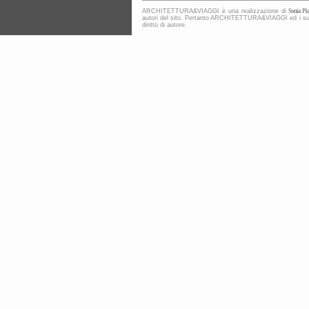
ARCHITETTURA&VIAGGI è una realizzazione di
Sonia Pia
autori del sito. Pertanto ARCHITETTURA&VIAGGI ed i suoi co
diritto di autore.