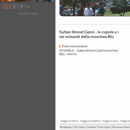
1
2
3
>>
Powered by
Amee
Sultan Ahmet Camii - le cupole e i
sei minareti della moschea Blu
Foto successiva:
ISTANBUL - Sultan Ahmet Camii (moschea
Blu) - interno
Viaggi in Africa
-
Viaggi in America
-
Viaggi in Asia
-
Viaggi i
Homepage
|
Chi siamo
|
Contatto
|
Note legali
|
Riconoscimenti