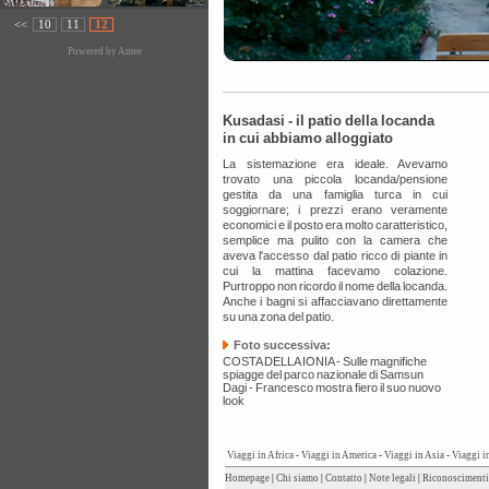
<<
10
11
12
Powered by
Amee
Kusadasi - il patio della locanda
in cui abbiamo alloggiato
La sistemazione era ideale. Avevamo
trovato una piccola locanda/pensione
gestita da una famiglia turca in cui
soggiornare; i prezzi erano veramente
economici e il posto era molto caratteristico,
semplice ma pulito con la camera che
aveva l'accesso dal patio ricco di piante in
cui la mattina facevamo colazione.
Purtroppo non ricordo il nome della locanda.
Anche i bagni si affacciavano direttamente
su una zona del patio.
Foto successiva:
COSTA DELLA IONIA - Sulle magnifiche
spiagge del parco nazionale di Samsun
Dagi - Francesco mostra fiero il suo nuovo
look
Viaggi in Africa
-
Viaggi in America
-
Viaggi in Asia
-
Viaggi i
Homepage
|
Chi siamo
|
Contatto
|
Note legali
|
Riconoscimenti