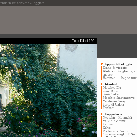
anda in cui abbiamo alloggiato
Foto
111
di 120
Appunti di viaggio
Diario di viaggio
Abitazioni troglodite, vi
rupestri
Hamman - il bagno turc
Istanbul
Moschea Blu
Gran Bazar
Santa Sofia
Moschea Suleymaniye
Yerebatan Saray
Torre di Galata
Topkapi
Cappadocia
Nevsehir - Kaymakli
Valle di Goreme
Uchisar
Zelve
Peribacalari Vadisi
Caravanserraglio di Sul