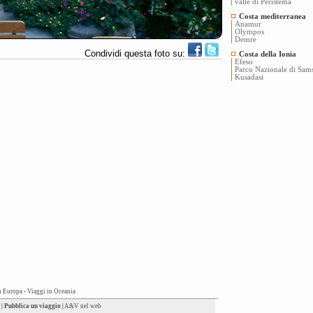
valle di Peristema
Costa mediterranea
Anamur
Olympos
Demre
Condividi questa foto su:
Costa della Ionia
Efeso
Parco Nazionale di Sam
Kusadasi
n Europa
-
Viaggi in Oceania
|
Pubblica un viaggio
|
A&V nel web