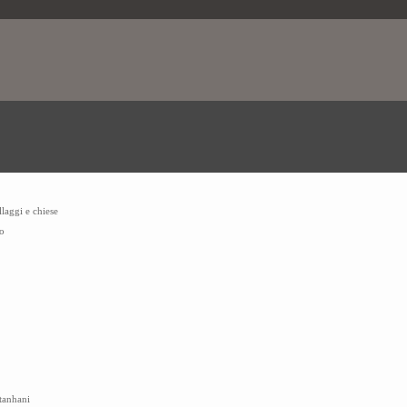
llaggi e chiese
o
ttanhani