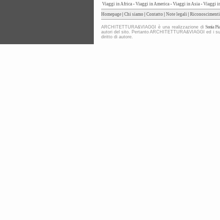
Viaggi in Africa
-
Viaggi in America
-
Viaggi in Asia
-
Viaggi i
Homepage
|
Chi siamo
|
Contatto
|
Note legali
|
Riconoscimenti
ARCHITETTURA&VIAGGI è una realizzazione di
Sonia Pia
autori del sito. Pertanto ARCHITETTURA&VIAGGI ed i suoi co
diritto di autore.