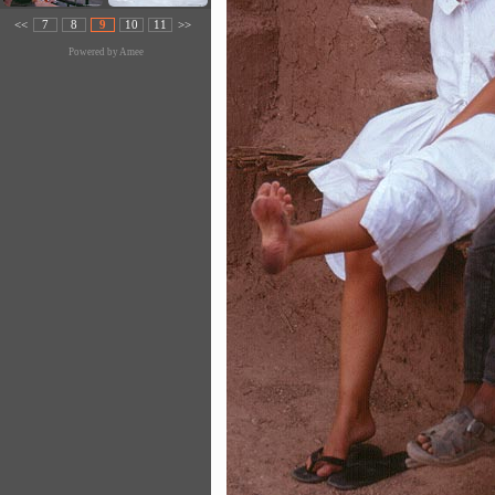
<<
7
8
9
10
11
>>
Powered by
Amee