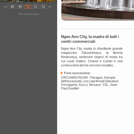
<<
48
49
50
51
52
>>
Powered by
Amee
Ngee Ann City, la madre di tutti i
centri commerciali
Ngee Ann City ospita lo sfavillante grande
magazzino Takashimaya, la libreria
Kinokuniya, tantissimi negozi di moda tra
cui Louis Vuitton, Chanel e Cartier e una
schiera di locali che servono noodles.
Foto successiva:
ORCHARD ROAD - Paragon, il tempio
dell'esclusività, con capi firmati Salvatore
Ferragamo, Gucci, Versace, YSL, Jean-
Paul Gaultier