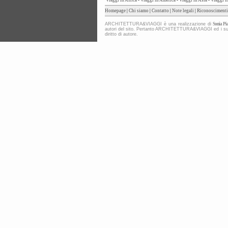
Viaggi in Africa
-
Viaggi in America
-
Viaggi in Asia
-
Viaggi i
Homepage
|
Chi siamo
|
Contatto
|
Note legali
|
Riconoscimenti
ARCHITETTURA&VIAGGI è una realizzazione di
Sonia Pia
autori del sito. Pertanto ARCHITETTURA&VIAGGI ed i suoi co
diritto di autore.